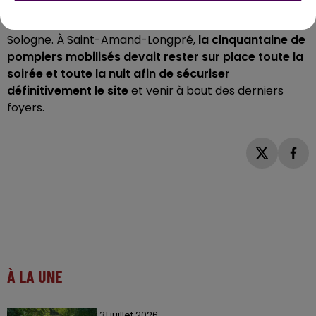
rappeler celui qui avait touché, en avril dernier, le site
d'enfouissement des déchets de Véolia à Mûr-de-
Sologne. À Saint-Amand-Longpré,
la cinquantaine de
pompiers mobilisés devait rester sur place toute la
soirée et toute la nuit afin de sécuriser
définitivement le site
et venir à bout des derniers
foyers.
À LA UNE
31 juillet 2026