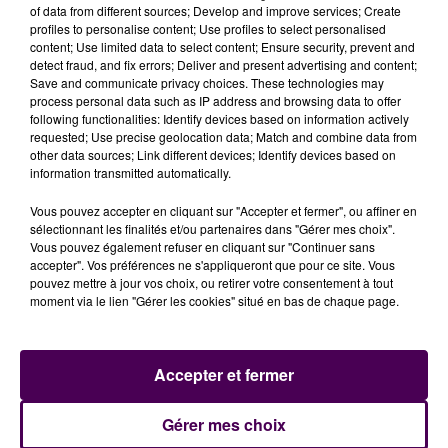
of data from different sources; Develop and improve services; Create
profiles to personalise content; Use profiles to select personalised
content; Use limited data to select content; Ensure security, prevent and
detect fraud, and fix errors; Deliver and present advertising and content;
Save and communicate privacy choices. These technologies may
process personal data such as IP address and browsing data to offer
following functionalities: Identify devices based on information actively
requested; Use precise geolocation data; Match and combine data from
other data sources; Link different devices; Identify devices based on
information transmitted automatically.
LA LGV PAS IMPACTÉE
Vous pouvez accepter en cliquant sur "Accepter et fermer", ou affiner en
sélectionnant les finalités et/ou partenaires dans "Gérer mes choix".
Vous pouvez également refuser en cliquant sur "Continuer sans
Les services de l'État et la commune de Saint-Amand-
accepter". Vos préférences ne s'appliqueront que pour ce site. Vous
pouvez mettre à jour vos choix, ou retirer votre consentement à tout
Longpré suivent évidemment avec attention
moment via le lien "Gérer les cookies" situé en bas de chaque page.
l’évolution de la situation. Autre élément de vigilance :
la proximité de la ligne à grande vitesse, située non
loin des installations de Cap Recyclage, mais aucune
Accepter et fermer
incidence sur le trafic ferroviaire n'a cependant été
relevée jusqu'à présent. Par son ampleur et la nature
Gérer mes choix
des matériaux concernés, cet incendie n'est pas sans