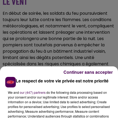
LE VENT
En début de soirée, les soldats du feu poursuivaient
toujours leur lutte contre les flammes. Les conditions
météorologiques, et notamment le vent, compliquent
les opérations et laissent présager une intervention
qui se prolongera une bonne partie de la nuit. Les
pompiers sont toutefois parvenus à empêcher la
propagation du feu à un bâtiment industriel voisin,
limitant ainsi les dégâts potentiels. Une unité
spécialisée dans les risques chimiques a également
été déployée afin de procéder à
des analyses des
Continuer sans accepter
fumées dégagées par l'incendie et d'évaluer un
Le respect de votre vie privée est notre priorité
éventuel risque de pollution.
À ce stade, aucune
valeur concernant la qualité de l'air n'a encore été
We and
our (447) partners
do the following data processing based on
communiquée.
your consent and/or our legitimate interest: Store and/or access
information on a device; Use limited data to select advertising; Create
profiles for personalised advertising; Use profiles to select personalised
advertising; Measure advertising performance; Measure content
performance; Understand audiences through statistics or combinations