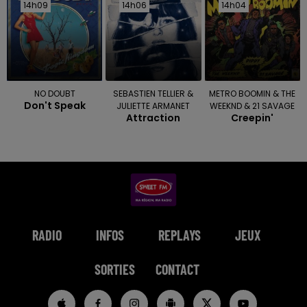
14h09
14h09
14h06
14h06
14h04
14h04
NO DOUBT
SEBASTIEN TELLIER &
METRO BOOMIN & THE
Don't Speak
JULIETTE ARMANET
WEEKND & 21 SAVAGE
Attraction
Creepin'
RADIO
INFOS
REPLAYS
JEUX
SORTIES
CONTACT