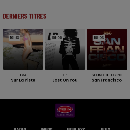
DERNIERS TITRES
19h10
19h10
19h06
19h06
19h03
19h03
EVA
LP
SOUND OF LEGEND
Sur La Piste
Lost On You
San Francisco
RADIO
INFOS
REPLAYS
JEUX