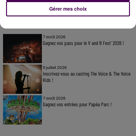
Gérer mes choix
À LA UNE
7 août 2026
Gagnez vos pass pour le V and B Fest' 2026 !
11 juillet 2026
Inscrivez-vous au casting The Voice & The Voice
Kids !
7 août 2026
Gagnez vos entrées pour Papéa Parc !