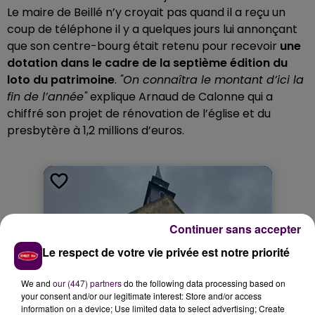
Le maire de Beillé n’y croyait pas quand il a reçu un
coup de téléphone il y a quelques jours lui annonçant
que son centre-bourg était retenu pour recevoir
une
dotation dans le cadre de la septième édition du
loto du patrimoine
.
"On connaîtra le montant d’ici la
fin de l’année"
explique Arnaud de Calonne qui a
chiffré son projet de rénovation de l’église et du
presbytère à 1,2 millions d’euros.
Continuer sans accepter
Le respect de votre vie privée est notre priorité
We and
our (447) partners
do the following data processing based on
your consent and/or our legitimate interest: Store and/or access
information on a device; Use limited data to select advertising; Create