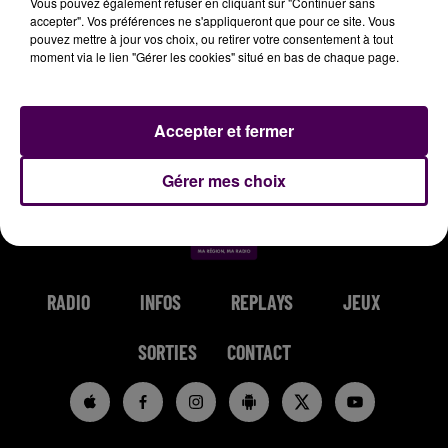
Vous pouvez également refuser en cliquant sur "Continuer sans
accepter". Vos préférences ne s'appliqueront que pour ce site. Vous
pouvez mettre à jour vos choix, ou retirer votre consentement à tout
moment via le lien "Gérer les cookies" situé en bas de chaque page.
SOUND OF LEGEND
BENSON BOONE
AMBRE
Accepter et fermer
San Francisco
Beautiful Things
J'me Demande
Gérer mes choix
RADIO
INFOS
REPLAYS
JEUX
SORTIES
CONTACT