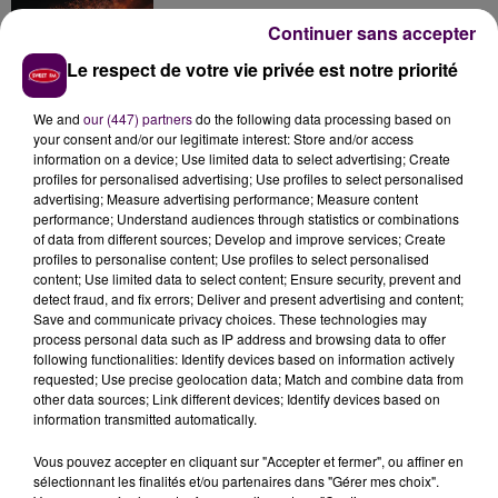
Continuer sans accepter
Le respect de votre vie privée est notre priorité
Inscrivez-vous au casting The Voice & The Voice
Kids !
We and
our (447) partners
do the following data processing based on
your consent and/or our legitimate interest: Store and/or access
information on a device; Use limited data to select advertising; Create
profiles for personalised advertising; Use profiles to select personalised
Gagnez vos entrées pour Papéa Parc !
advertising; Measure advertising performance; Measure content
performance; Understand audiences through statistics or combinations
of data from different sources; Develop and improve services; Create
profiles to personalise content; Use profiles to select personalised
content; Use limited data to select content; Ensure security, prevent and
detect fraud, and fix errors; Deliver and present advertising and content;
Save and communicate privacy choices. These technologies may
process personal data such as IP address and browsing data to offer
following functionalities: Identify devices based on information actively
requested; Use precise geolocation data; Match and combine data from
DERNIERS TITRES
other data sources; Link different devices; Identify devices based on
information transmitted automatically.
Vous pouvez accepter en cliquant sur "Accepter et fermer", ou affiner en
sélectionnant les finalités et/ou partenaires dans "Gérer mes choix".
5h03
5h03
5h00
5h00
4h57
4h57