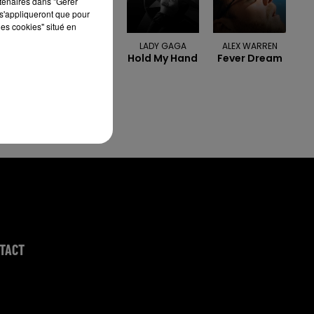
rtenaires dans "Gérer
s'appliqueront que pour
les cookies" situé en
SEBASTIEN
LADY GAGA
ALEX WARREN
Hold My Hand
Fever Dream
TELLIER &
JULIETTE
ARMANET
Attraction
TACT