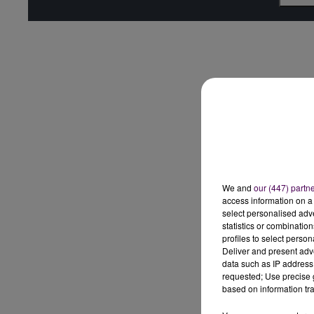
We and
our (447) partn
access information on a 
select personalised ad
statistics or combinatio
profiles to select person
Deliver and present adv
data such as IP address 
requested; Use precise g
based on information tra