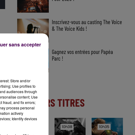
Inscrivez-vous au casting The Voice
& The Voice Kids !
uer sans accepter
Gagnez vos entrées pour Papéa
Parc !
erest: Store and/or
tising; Use profiles to
tand audiences through
personalise content; Use
DERNIERS TITRES
 fraud, and fix errors;
 may process personal
mation actively
vices; Identify devices
10h42
10h42
10h38
10h38
10h35
10h35