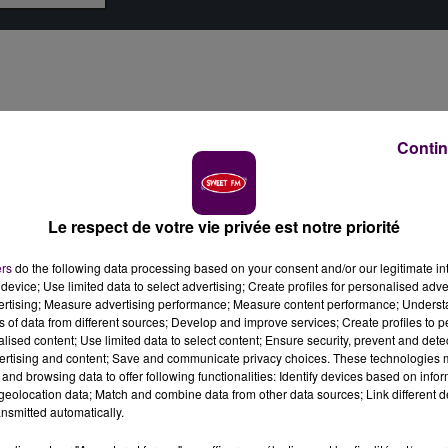
Contin
Le respect de votre vie privée est notre priorité
ers
do the following data processing based on your consent and/or our legitimate int
device; Use limited data to select advertising; Create profiles for personalised adver
vertising; Measure advertising performance; Measure content performance; Unders
ns of data from different sources; Develop and improve services; Create profiles to 
alised content; Use limited data to select content; Ensure security, prevent and detect
ertising and content; Save and communicate privacy choices. These technologies
and browsing data to offer following functionalities: Identify devices based on infor
eolocation data; Match and combine data from other data sources; Link different de
nsmitted automatically.