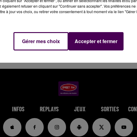
cliquant sur "Accepter et fermer", ou affiner en sélectionnant les finalités et/ou pa
 également refuser en cliquant sur "Continuer sans accepter". Vos préférences ne 
tre à jour vos choix, ou retirer votre consentement à tout moment via le lien "Gérer 
Gérer mes choix
Accepter et fermer
INFOS
REPLAYS
JEUX
SORTIES
CON