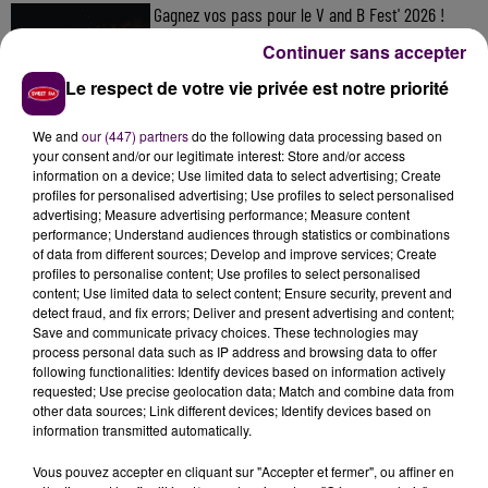
Gagnez vos pass pour le V and B Fest' 2026 !
Continuer sans accepter
Le respect de votre vie privée est notre priorité
Inscrivez-vous au casting The Voice & The Voice
We and
our (447) partners
do the following data processing based on
Kids !
your consent and/or our legitimate interest: Store and/or access
information on a device; Use limited data to select advertising; Create
profiles for personalised advertising; Use profiles to select personalised
advertising; Measure advertising performance; Measure content
Athlétisme : quatre représentants du Centre-Val
performance; Understand audiences through statistics or combinations
of data from different sources; Develop and improve services; Create
de Loire aux...
profiles to personalise content; Use profiles to select personalised
content; Use limited data to select content; Ensure security, prevent and
detect fraud, and fix errors; Deliver and present advertising and content;
Save and communicate privacy choices. These technologies may
process personal data such as IP address and browsing data to offer
following functionalities: Identify devices based on information actively
requested; Use precise geolocation data; Match and combine data from
other data sources; Link different devices; Identify devices based on
DERNIERS TITRES
information transmitted automatically.
Vous pouvez accepter en cliquant sur "Accepter et fermer", ou affiner en