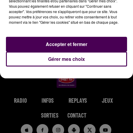
sélectionnant les finalités et/ou partenaires dans "Gérer mes choix".
Vous pouvez également refuser en cliquant sur "Continuer sans
10h02
10h02
9h57
9h57
9h54
9h54
accepter". Vos préférences ne s'appliqueront que pour ce site. Vous
pouvez mettre à jour vos choix, ou retirer votre consentement à tout
moment via le lien "Gérer les cookies" situé en bas de chaque page.
Accepter et fermer
SHAKIRA & BURNA BOY
AMIR
MASTER KG
Dai Dai
A L'imparfaite
Jerusalema
Gérer mes choix
RADIO
INFOS
REPLAYS
JEUX
SORTIES
CONTACT