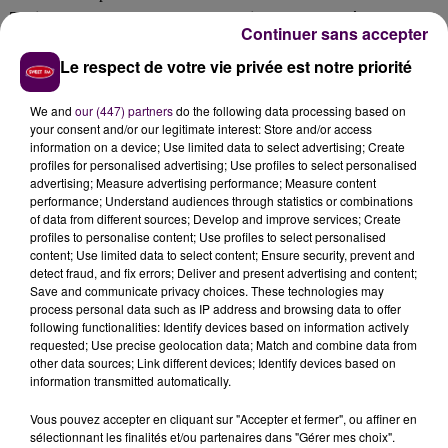
Trois conducteurs ont vu leur permis suspendu
après leur
Continuer sans accepter
interpellation par les gendarmes de Mayenne, ce dimanche 31 août.
Le respect de votre vie privée est notre priorité
Les véhicules ont été placés en fourrière. Les chauffards devront
prochainement répondre de leurs actes devant la justice. Ils risquent
We and
our (447) partners
do the following data processing based on
une forte amende, une suspension de leur permis de conduire et un
your consent and/or our legitimate interest: Store and/or access
retrait de 6 points.
information on a device; Use limited data to select advertising; Create
profiles for personalised advertising; Use profiles to select personalised
advertising; Measure advertising performance; Measure content
performance; Understand audiences through statistics or combinations
of data from different sources; Develop and improve services; Create
profiles to personalise content; Use profiles to select personalised
content; Use limited data to select content; Ensure security, prevent and
detect fraud, and fix errors; Deliver and present advertising and content;
Save and communicate privacy choices. These technologies may
process personal data such as IP address and browsing data to offer
following functionalities: Identify devices based on information actively
requested; Use precise geolocation data; Match and combine data from
other data sources; Link different devices; Identify devices based on
À LA UNE
information transmitted automatically.
Vous pouvez accepter en cliquant sur "Accepter et fermer", ou affiner en
31 juillet 2026
sélectionnant les finalités et/ou partenaires dans "Gérer mes choix".