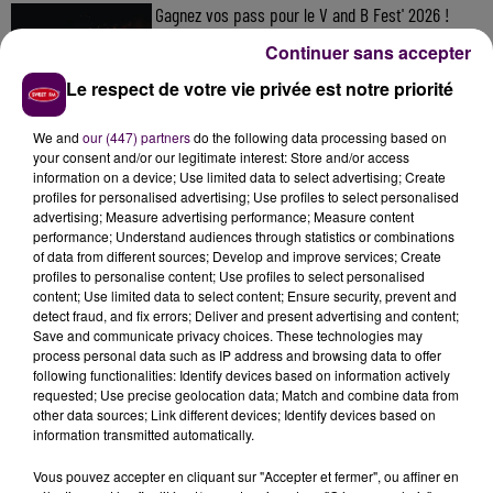
Gagnez vos pass pour le V and B Fest' 2026 !
Continuer sans accepter
Le respect de votre vie privée est notre priorité
Inscrivez-vous au casting The Voice & The Voice
We and
our (447) partners
do the following data processing based on
Kids !
your consent and/or our legitimate interest: Store and/or access
information on a device; Use limited data to select advertising; Create
profiles for personalised advertising; Use profiles to select personalised
advertising; Measure advertising performance; Measure content
Athlétisme : quatre représentants du Centre-Val
performance; Understand audiences through statistics or combinations
of data from different sources; Develop and improve services; Create
de Loire aux...
profiles to personalise content; Use profiles to select personalised
content; Use limited data to select content; Ensure security, prevent and
detect fraud, and fix errors; Deliver and present advertising and content;
Save and communicate privacy choices. These technologies may
process personal data such as IP address and browsing data to offer
following functionalities: Identify devices based on information actively
requested; Use precise geolocation data; Match and combine data from
other data sources; Link different devices; Identify devices based on
DERNIERS TITRES
information transmitted automatically.
Vous pouvez accepter en cliquant sur "Accepter et fermer", ou affiner en