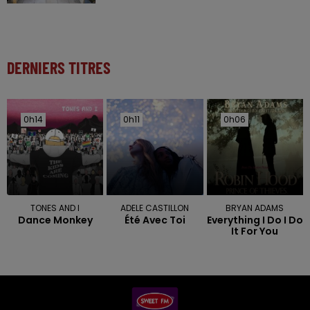
DERNIERS TITRES
0h14
0h14
0h11
0h11
0h06
0h06
TONES AND I
ADELE CASTILLON
BRYAN ADAMS
Dance Monkey
Été Avec Toi
Everything I Do I Do
It For You