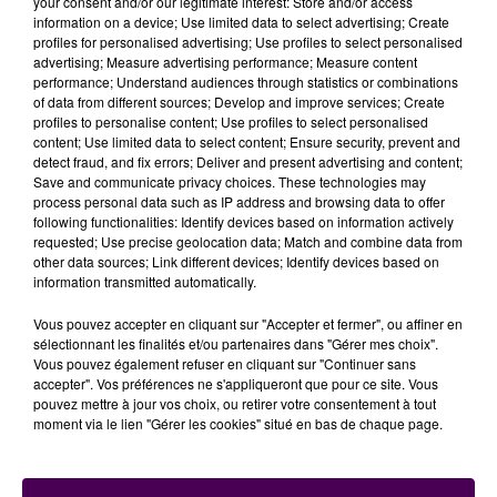
your consent and/or our legitimate interest: Store and/or access
information on a device; Use limited data to select advertising; Create
ANTICYCLONE ET VENTS FRAIS
profiles for personalised advertising; Use profiles to select personalised
advertising; Measure advertising performance; Measure content
performance; Understand audiences through statistics or combinations
Quelle est donc l'explication ?
"Un
puissant
of data from different sources; Develop and improve services; Create
anticyclone
va s'établir d'abord sur la marge ouest
profiles to personalise content; Use profiles to select personalised
de l'Europe ce week-end, puis sur le nord du
content; Use limited data to select content; Ensure security, prevent and
detect fraud, and fix errors; Deliver and present advertising and content;
continent en début de semaine prochaine, en se
Save and communicate privacy choices. These technologies may
centrant vers les îles britanniques pour la semaine"
process personal data such as IP address and browsing data to offer
répond Météo France.
"On va ainsi retrouver sur
following functionalities: Identify devices based on information actively
requested; Use precise geolocation data; Match and combine data from
cette zone des hautes pressions, à la place des
other data sources; Link different devices; Identify devices based on
dépressions des dernières semaines, avec pour
information transmitted automatically.
conséquence un flux d'ouest à sud-ouest qui va se
trouver remplacé par
un flux d'est à nord-est
Vous pouvez accepter en cliquant sur "Accepter et fermer", ou affiner en
sélectionnant les finalités et/ou partenaires dans "Gérer mes choix".
continental, beaucoup plus froid
"
.
Vous pouvez également refuser en cliquant sur "Continuer sans
accepter". Vos préférences ne s'appliqueront que pour ce site. Vous
pouvez mettre à jour vos choix, ou retirer votre consentement à tout
moment via le lien "Gérer les cookies" situé en bas de chaque page.