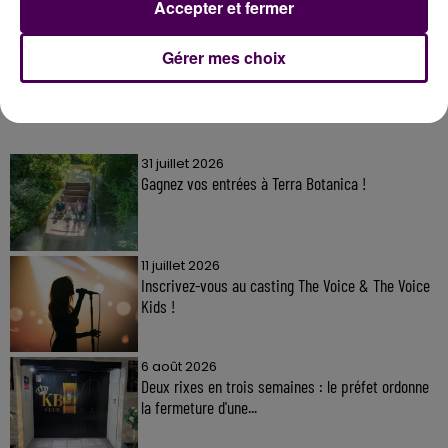
Accepter et fermer
Gérer mes choix
À LA UNE
31 juillet 2026
Gagnez vos entrées à Terra Botanica !
11 juillet 2026
Inscrivez-vous au casting The Voice & The Voice
Kids !
6 août 2026
Deux rixes en trois semaines : le préfet ordonne
la fermeture d'une...