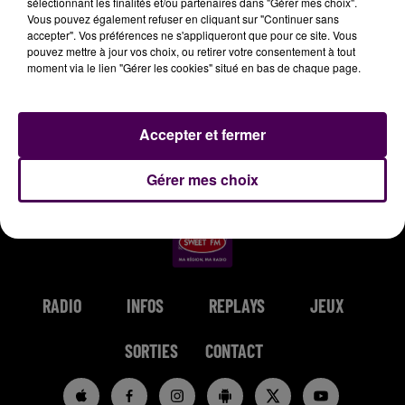
sélectionnant les finalités et/ou partenaires dans "Gérer mes choix".
Vous pouvez également refuser en cliquant sur "Continuer sans
1h17
1h17
1h14
1h14
1h11
1h11
accepter". Vos préférences ne s'appliqueront que pour ce site. Vous
pouvez mettre à jour vos choix, ou retirer votre consentement à tout
moment via le lien "Gérer les cookies" situé en bas de chaque page.
Accepter et fermer
ORIA
TOM WALKER
DISIZ
Soirée Mondaine
Leave A Light On
Maniac
Gérer mes choix
RADIO
INFOS
REPLAYS
JEUX
SORTIES
CONTACT