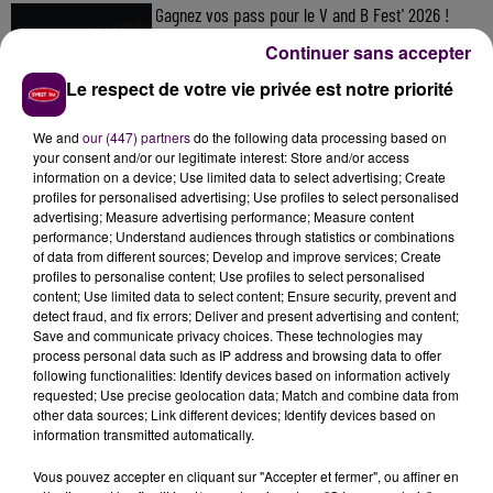
Gagnez vos pass pour le V and B Fest' 2026 !
Continuer sans accepter
Le respect de votre vie privée est notre priorité
Inscrivez-vous au casting The Voice & The Voice
We and
our (447) partners
do the following data processing based on
Kids !
your consent and/or our legitimate interest: Store and/or access
information on a device; Use limited data to select advertising; Create
profiles for personalised advertising; Use profiles to select personalised
advertising; Measure advertising performance; Measure content
Gagnez vos entrées pour Papéa Parc !
performance; Understand audiences through statistics or combinations
of data from different sources; Develop and improve services; Create
profiles to personalise content; Use profiles to select personalised
content; Use limited data to select content; Ensure security, prevent and
detect fraud, and fix errors; Deliver and present advertising and content;
Save and communicate privacy choices. These technologies may
process personal data such as IP address and browsing data to offer
following functionalities: Identify devices based on information actively
requested; Use precise geolocation data; Match and combine data from
other data sources; Link different devices; Identify devices based on
DERNIERS TITRES
information transmitted automatically.
Vous pouvez accepter en cliquant sur "Accepter et fermer", ou affiner en