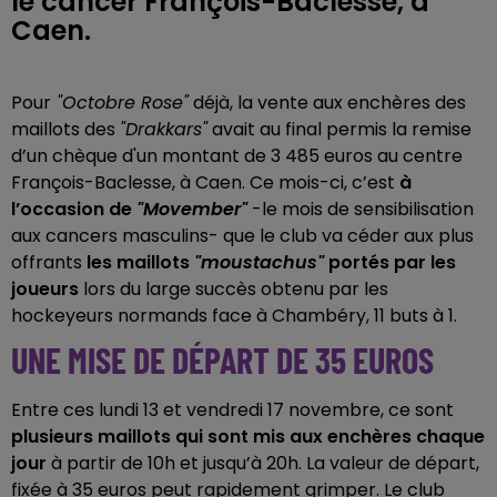
le cancer François-Baclesse, à
Caen.
Pour
"Octobre Rose"
déjà, la vente aux enchères des
maillots des
"Drakkars"
avait au final permis la remise
d’un chèque d'un montant de 3 485 euros au centre
François-Baclesse, à Caen. Ce mois-ci, c’est
à
l’occasion
de
"
Movember"
-le mois de sensibilisation
aux cancers masculins- que le club va céder aux plus
offrants
les maillots
"moustachus"
portés par les
joueurs
lors du large succès obtenu par les
hockeyeurs normands face à Chambéry, 11 buts à 1.
UNE MISE DE DÉPART DE 35 EUROS
Entre ces lundi 13 et vendredi 17 novembre, ce sont
plusieurs maillots qui sont mis aux enchères chaque
jour
à partir de 10h et jusqu’à 20h. La valeur de départ,
fixée à 35 euros peut rapidement grimper. Le club