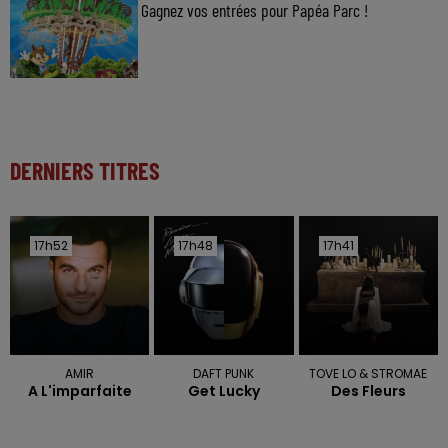
Gagnez vos entrées pour Papéa Parc !
DERNIERS TITRES
17h52
17h52
17h48
17h48
17h41
17h41
AMIR
DAFT PUNK
TOVE LO & STROMAE
A L'imparfaite
Get Lucky
Des Fleurs