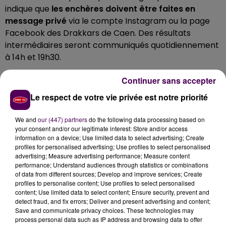
indique que
les enchères doivent être faites en
message privé
via le compte Instagram ou la page
Facebook des Drakkars de Caen. Des résultats
intermédiaires seront communiqués quotidiennement
à 14h et 19h30.
Continuer sans accepter
Le respect de votre vie privée est notre priorité
We and
our (447) partners
do the following data processing based on
your consent and/or our legitimate interest: Store and/or access
information on a device; Use limited data to select advertising; Create
profiles for personalised advertising; Use profiles to select personalised
advertising; Measure advertising performance; Measure content
performance; Understand audiences through statistics or combinations
of data from different sources; Develop and improve services; Create
profiles to personalise content; Use profiles to select personalised
content; Use limited data to select content; Ensure security, prevent and
detect fraud, and fix errors; Deliver and present advertising and content;
Save and communicate privacy choices. These technologies may
process personal data such as IP address and browsing data to offer