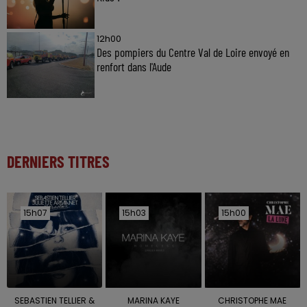
12h00
Des pompiers du Centre Val de Loire envoyé en
renfort dans l'Aude
DERNIERS TITRES
15h07
15h07
15h03
15h03
15h00
15h00
SEBASTIEN TELLIER &
MARINA KAYE
CHRISTOPHE MAE