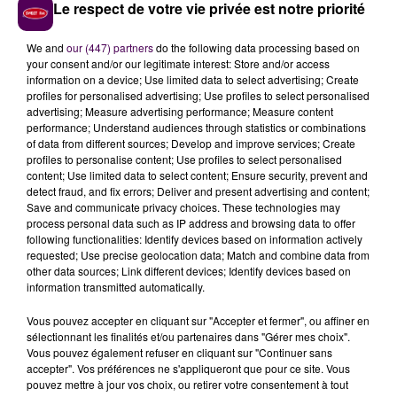
maintenant que la succession de Vincent Collet est
Le respect de votre vie privée est notre priorité
officiellement ouverte :
"On fera le point en
We and
our (447) partners
do the following data processing based on
septembre avec la Fédération mais pour l’instant, il
your consent and/or our legitimate interest: Store and/or access
n’y a aucune discussion. Moi je suis comme les
information on a device; Use limited data to select advertising; Create
joueurs,
j’ai des rêves et des objectifs
. Comme tous
profiles for personalised advertising; Use profiles to select personalised
advertising; Measure advertising performance; Measure content
les entraîneurs français, je regarde l’équipe de
performance; Understand audiences through statistics or combinations
France avec beaucoup d’admiration et peut-être la
of data from different sources; Develop and improve services; Create
volonté d’y arriver un jour mais ça s’arrête là pour
profiles to personalise content; Use profiles to select personalised
content; Use limited data to select content; Ensure security, prevent and
l’instant"
assure l’ancien coach de Vichy.
detect fraud, and fix errors; Deliver and present advertising and content;
LE PROGRAMME DE LA PRÉ-SAISON DU MSB
Save and communicate privacy choices. These technologies may
process personal data such as IP address and browsing data to offer
following functionalities: Identify devices based on information actively
Mercredi 28 août
requested; Use precise geolocation data; Match and combine data from
other data sources; Link different devices; Identify devices based on
MSB vs Blois (19h)
information transmitted automatically.
Salle Robert-Jarry - Le Mans
Vous pouvez accepter en cliquant sur "Accepter et fermer", ou affiner en
Mercredi 31 août et samedi 1er septembre
sélectionnant les finalités et/ou partenaires dans "Gérer mes choix".
Vous pouvez également refuser en cliquant sur "Continuer sans
Tournoi de Vannes
accepter". Vos préférences ne s'appliqueront que pour ce site. Vous
pouvez mettre à jour vos choix, ou retirer votre consentement à tout
MSB vs Bourg-en-Bresse (20h30)