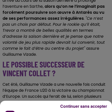
arrivé au cours de la saison dernière a prolongé
l’aventure en Sarthe,
alors qu’on ne l’imaginait pas
forcément poursuivre son œuvre à Antarès au vu
de ses performances assez irrégulières
.
"Ce n’est
pas un choix par défaut. Pour le rookie qu’il était,
Trevor a montré de belles qualités en termes
d’adresse la saison dernière et je pense que notre
volonté de jeu plus rapide devrait lui convenir, tout
comme le fait d’être au centre du projet"
assure
Guillaume Vizade.
LE POSSIBLE SUCCESSEUR DE
VINCENT COLLET ?
Cet été, Guillaume Vizade a une nouvelle fois conduit
l’équipe de France U20 à la victoire au championnat
d’Europe. Un succès qui ferait de lui, selon plusieurs
sites spécialisés, un candidat sérieux au poste de
Continuer sans accepter
sélectionneur de l’équipe de France de basket