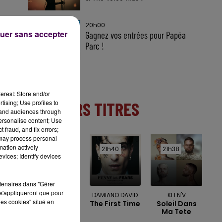
20h00
uer sans accepter
Gagnez vos entrées pour Papéa
Parc !
erest: Store and/or
tising; Use profiles to
DERNIERS TITRES
tand audiences through
personalise content; Use
 fraud, and fix errors;
 may process personal
mation actively
21h44
21h44
21h40
21h40
21h38
21h38
vices; Identify devices
rtenaires dans "Gérer
s'appliqueront que pour
MENTISSA
DAMIANO DAVID
KEEN'V
les cookies" situé en
Fais-Gaffe À
The First Time
Soleil Dans
Toi
Ma Tete