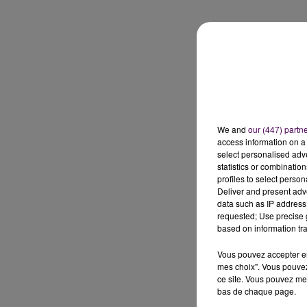
We and
our (447) partn
access information on a 
select personalised ad
statistics or combinatio
profiles to select person
Deliver and present adv
data such as IP address 
requested; Use precise g
based on information tra
Vous pouvez accepter en 
mes choix". Vous pouvez
ce site. Vous pouvez met
bas de chaque page.