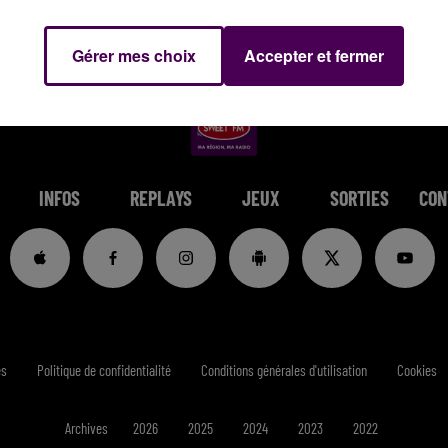
Gérer mes choix
Accepter et fermer
INFOS
REPLAYS
JEUX
SORTIES
CON
es
Politique de confidentialité
Conditions générales d'utilisation
Cookies
Archives
2026
2025
2024
2023
2022