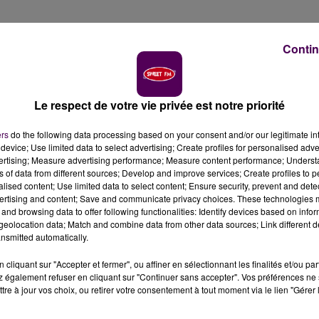
Contin
Le respect de votre vie privée est notre priorité
ers
do the following data processing based on your consent and/or our legitimate int
device; Use limited data to select advertising; Create profiles for personalised adver
vertising; Measure advertising performance; Measure content performance; Unders
ns of data from different sources; Develop and improve services; Create profiles to 
alised content; Use limited data to select content; Ensure security, prevent and detect
ertising and content; Save and communicate privacy choices. These technologies
and browsing data to offer following functionalities: Identify devices based on infor
eolocation data; Match and combine data from other data sources; Link different de
nsmitted automatically.
cliquant sur "Accepter et fermer", ou affiner en sélectionnant les finalités et/ou pa
 également refuser en cliquant sur "Continuer sans accepter". Vos préférences ne 
tre à jour vos choix, ou retirer votre consentement à tout moment via le lien "Gérer 