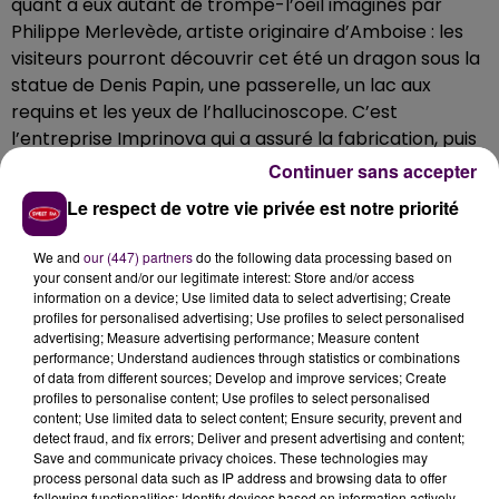
quant à eux autant de trompe-l’oeil imaginés par
Philippe Merlevède, artiste originaire d’Amboise : les
visiteurs pourront découvrir cet été un dragon sous la
statue de Denis Papin, une passerelle, un lac aux
requins et les yeux de l’hallucinoscope. C’est
l’entreprise Imprinova qui a assuré la fabrication, puis
la pose des adhésifs pendant quatre jours.
Continuer sans accepter
Un concours photo
Le respect de votre vie privée est notre priorité
Depuis 2013, la ville habille ses escaliers monumentaux
We and
our (447) partners
do the following data processing based on
à l’occasion d’évènements d’envergure comme les
your consent and/or our legitimate interest: Store and/or access
Rendez-vous de l’histoire, le festival BD Boum ou bien
information on a device; Use limited data to select advertising; Create
profiles for personalised advertising; Use profiles to select personalised
encore les
"Des lyres d’hiver"
avec la fameuse piste de
advertising; Measure advertising performance; Measure content
ski. Pour ce millésime 2018, la ville de Blois lancer par
performance; Understand audiences through statistics or combinations
ailleurs un concours photo ouvert au public afin de
of data from different sources; Develop and improve services; Create
profiles to personalise content; Use profiles to select personalised
récompenser le cliché le plus... magique !
content; Use limited data to select content; Ensure security, prevent and
detect fraud, and fix errors; Deliver and present advertising and content;
Save and communicate privacy choices. These technologies may
process personal data such as IP address and browsing data to offer
following functionalities: Identify devices based on information actively