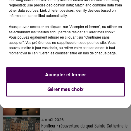
requested; Use precise geolocation data; Match and combine data from
other data sources; Link different devices; Identify devices based on
information transmitted automatically.
Vous pouvez accepter en cliquant sur "Accepter et fermer", ou affiner en
sélectionnant les finalités et/ou partenaires dans "Gérer mes choix".
Vous pouvez également refuser en cliquant sur "Continuer sans
accepter". Vos préférences ne s'appliqueront que pour ce site. Vous
À LA UNE
pouvez mettre à jour vos choix, ou retirer votre consentement à tout
moment via le lien "Gérer les cookies" situé en bas de chaque page.
31 juillet 2026
Gagnez vos entrées à Terra Botanica !
Accepter et fermer
Gérer mes choix
11 juillet 2026
Inscrivez-vous au casting The Voice & The Voice
Kids !
4 août 2026
Honfleur : réouverture du quai Sainte-Catherine le