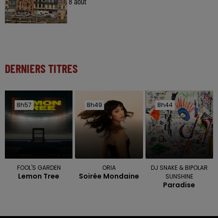
8 août
DERNIERS TITRES
8h57
8h57
8h49
8h49
8h44
8h44
FOOL'S GARDEN
ORIA
DJ SNAKE & BIPOLAR
Lemon Tree
Soirée Mondaine
SUNSHINE
Paradise