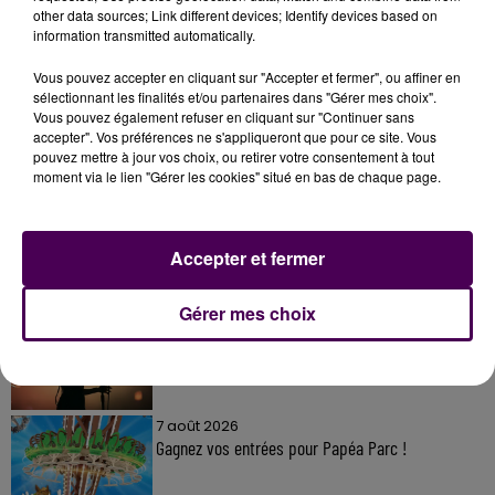
other data sources; Link different devices; Identify devices based on
information transmitted automatically.
Vous pouvez accepter en cliquant sur "Accepter et fermer", ou affiner en
sélectionnant les finalités et/ou partenaires dans "Gérer mes choix".
Vous pouvez également refuser en cliquant sur "Continuer sans
À LA UNE
accepter". Vos préférences ne s'appliqueront que pour ce site. Vous
pouvez mettre à jour vos choix, ou retirer votre consentement à tout
moment via le lien "Gérer les cookies" situé en bas de chaque page.
7 août 2026
Gagnez vos pass pour le V and B Fest' 2026 !
Accepter et fermer
Gérer mes choix
11 juillet 2026
Inscrivez-vous au casting The Voice & The Voice
Kids !
7 août 2026
Gagnez vos entrées pour Papéa Parc !