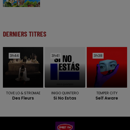
DERNIERS TITRES
3h44
3h44
3h41
3h41
3h38
3h38
TOVE LO & STROMAE
INIGO QUINTERO
TEMPER CITY
Des Fleurs
Si No Estas
Self Aware