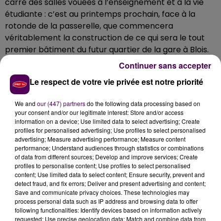
carré des salles vouées à l’enseignement et à la vie
étudiante : c’est au printemps prochain, face à la
rotonde de la passerelle, que commencera
véritablement la construction de ce qui sera le tout
premier bâtiment du futur quartier de la gare à Blois.
Continuer sans accepter
Terrassement en cours
Le respect de votre vie privée est notre priorité
Le permis de construire a été délivré dans la foulée
d’un concours de dessins d’architectes lancé pour
We and
our (447) partners
do the following data processing based on
l’occasion :
"le jury avait alors désigné le cabinet
your consent and/or our legitimate interest: Store and/or access
Fauvel, à Poitiers, comme équipe de maîtrise
information on a device; Use limited data to select advertising; Create
d’œuvre"
rappelle la ville. Dès le mois de septembre
profiles for personalised advertising; Use profiles to select personalised
advertising; Measure advertising performance; Measure content
dernier, les travaux de terrassement commençaient.
performance; Understand audiences through statistics or combinations
Le bâtiment en lui-même, qui présentera des formes
of data from different sources; Develop and improve services; Create
très contemporaines, doit être
"livré"
fin 2020.
profiles to personalise content; Use profiles to select personalised
content; Use limited data to select content; Ensure security, prevent and
detect fraud, and fix errors; Deliver and present advertising and content;
Save and communicate privacy choices. These technologies may
process personal data such as IP address and browsing data to offer
following functionalities: Identify devices based on information actively
requested; Use precise geolocation data; Match and combine data from