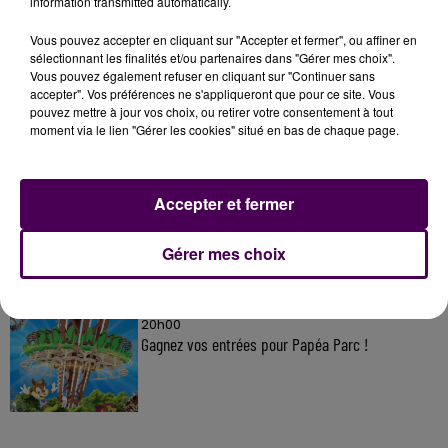
information transmitted automatically.
Vous pouvez accepter en cliquant sur "Accepter et fermer", ou affiner en
sélectionnant les finalités et/ou partenaires dans "Gérer mes choix".
À LA UNE
Vous pouvez également refuser en cliquant sur "Continuer sans
accepter". Vos préférences ne s'appliqueront que pour ce site. Vous
pouvez mettre à jour vos choix, ou retirer votre consentement à tout
20h00
moment via le lien "Gérer les cookies" situé en bas de chaque page.
Gagnez vos pass pour le V and B Fest' 2026 !
Accepter et fermer
11 juillet 2026
Inscrivez-vous au casting The Voice & The Voice
Gérer mes choix
Kids !
20h00
Gagnez vos entrées pour Papéa Parc !