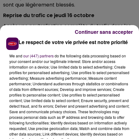
sont que légèrement blessés.
Reprise du trafic ce jeudi 16 octobre
Après une neutralisation complète du trafic dans les
Continuer sans accepter
deux sens juste après l'accident, la circulation a pu
reprendre progressivement ce mercredi 16 octobre.
Le respect de votre vie privée est notre priorité
En attendant, l'important trafic de cet axe autoroutier
Paris - Bordeaux s'est déporté sur un réseau
We and
our (447) partners
do the following data processing based on
your consent and/or our legitimate interest: Store and/or access
secondaire qui s'est vite retrouvé saturé. Bon nombre
information on a device; Use limited data to select advertising; Create
de conducteurs de poids-lourd ont d'ailleurs choisi de
profiles for personalised advertising; Use profiles to select personalised
stationner leurs véhicules sur plusieurs parkings
advertising; Measure advertising performance; Measure content
performance; Understand audiences through statistics or combinations
publics ou privés du Loir-et-Cher.
of data from different sources; Develop and improve services; Create
profiles to personalise content; Use profiles to select personalised
content; Use limited data to select content; Ensure security, prevent and
detect fraud, and fix errors; Deliver and present advertising and content;
Save and communicate privacy choices. These technologies may
process personal data such as IP address and browsing data to offer
following functionalities: Identify devices based on information actively
requested; Use precise geolocation data; Match and combine data from
other data sources; Link different devices; Identify devices based on