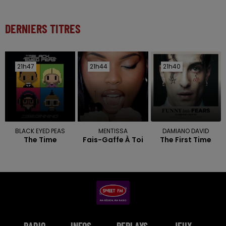
DERNIERS TITRES
21h47
21h47
21h44
21h44
21h40
21h40
BLACK EYED PEAS
MENTISSA
DAMIANO DAVID
The Time
Fais-Gaffe À Toi
The First Time