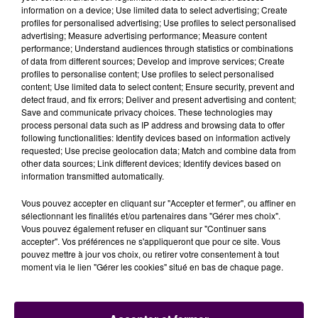
information on a device; Use limited data to select advertising; Create
profiles for personalised advertising; Use profiles to select personalised
advertising; Measure advertising performance; Measure content
performance; Understand audiences through statistics or combinations
of data from different sources; Develop and improve services; Create
profiles to personalise content; Use profiles to select personalised
À LA UNE
content; Use limited data to select content; Ensure security, prevent and
detect fraud, and fix errors; Deliver and present advertising and content;
Save and communicate privacy choices. These technologies may
31 juillet 2026
process personal data such as IP address and browsing data to offer
Gagnez vos entrées à Terra Botanica !
following functionalities: Identify devices based on information actively
requested; Use precise geolocation data; Match and combine data from
other data sources; Link different devices; Identify devices based on
information transmitted automatically.
11 juillet 2026
Inscrivez-vous au casting The Voice & The Voice
Vous pouvez accepter en cliquant sur "Accepter et fermer", ou affiner en
sélectionnant les finalités et/ou partenaires dans "Gérer mes choix".
Kids !
Vous pouvez également refuser en cliquant sur "Continuer sans
accepter". Vos préférences ne s'appliqueront que pour ce site. Vous
pouvez mettre à jour vos choix, ou retirer votre consentement à tout
6 août 2026
moment via le lien "Gérer les cookies" situé en bas de chaque page.
Deux rixes en trois semaines : le préfet ordonne
la fermeture d'une...