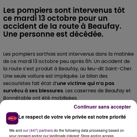
Les pompiers sont intervenus tôt
ce mardi 13 octobre pour un
accident de la route à Beaufay.
Une personne est décédée.
Les pompiers sarthois sont intervenus dans la matinée
de ce mardi 13 octobre peu après 6h. Un accident de
la route s’est produit à Beaufay, au lieu-dit Saint-Cher.
Une seule voiture est impliquée. Le bilan des
secouristes fait état d’
une victime qui n’a pas
survécu à ses blessures
. Les casernes de Beaufay et
Bonnétable ont été mobilisées.
Continuer sans accepter
Le respect de votre vie privée est notre priorité
We and
our (447) partners
do the following data processing based on
your consent and/or our legitimate interest: Store and/or access