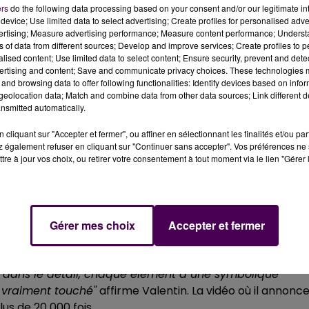
haîne YouTube. Elle a été choisie parmi plus de 250
ers
do the following data processing based on your consent and/or our legitimate int
device; Use limited data to select advertising; Create profiles for personalised adver
vertising; Measure advertising performance; Measure content performance; Unders
ns of data from different sources; Develop and improve services; Create profiles to 
alised content; Use limited data to select content; Ensure security, prevent and detect
ertising and content; Save and communicate privacy choices. These technologies
yme-, tout a débuté un peu avant l’été 2020. Il a constru
and browsing data to offer following functionalities: Identify devices based on infor
 :
"Je voulais le faire pour le prix d’un Iphone et puis vu l
eolocation data; Match and combine data from other data sources; Link different de
j’ai dit, si je dépasse les 100 000 abonnés, j’offre deux
nsmitted automatically.
iat avec une célèbre enseigne de grande distribution
cliquant sur "Accepter et fermer", ou affiner en sélectionnant les finalités et/ou pa
e finance tout le projet de A à Z.
"J’ai fait une présélecti
 également refuser en cliquant sur "Continuer sans accepter". Vos préférences ne 
nce et j’en ai finalement gardé deux"
souligne Hoopsidia.
tre à jour vos choix, ou retirer votre consentement à tout moment via le lien "Gérer 
ençonnaise, Anna. Elle a choisi de construire le terrain
 la balle orange.
"Elle a un champ chez elle et il y a de la
Gérer mes choix
Accepter et fermer
ymbolique de faire mon terrain là-bas
" dit Anna. La
e lieu où elle enchaînera les trois points. C’est d’ailleur
oin dans le détail, chaque élément a une symbolique
 vraiment touché"
affirme Valentin. La vidéo où il annonc
lus de 20 000 fois.