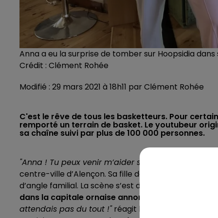
Anna a eu la surprise de tomber sur Hoopsidia dans 
Crédit :
Clément Rohée
Modifié : 29 mars 2021 à 18h11 par Clément Rohée
C'est le rêve de tous les basketteurs. Pour certain
remporté un terrain de basket. Le youtubeur origi
sa chaîne suivi par plus de 100 000 personnes.
"Anna ! Tu peux venir m’aider s’il te plaît ?!"
crie le 
centre-ville d’Alençon. Sa fille descend, entre dans
d’angle familial. La scène s’est déroulée ce mercred
dans la capitale ornaise annoncer à Anna qu’elle 
attendais pas du tout !"
réagit l'intéressée. Il y a 