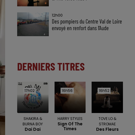
12h00
Des pompiers du Centre Val de Loire
envoyé en renfort dans l'Aude
DERNIERS TITRES
17h02
17h02
16h56
16h56
16h52
16h52
SHAKIRA &
HARRY STYLES
TOVE LO &
Sign Of The
BURNA BOY
STROMAE
Times
Dai Dai
Des Fleurs