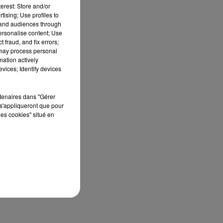
erest: Store and/or
tising; Use profiles to
tand audiences through
personalise content; Use
 fraud, and fix errors;
 may process personal
it
mation actively
e
vices; Identify devices
rtenaires dans "Gérer
on
s'appliqueront que pour
les cookies" situé en
s
e