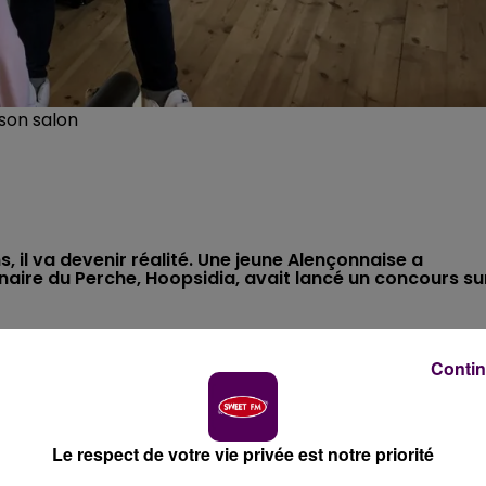
son salon
s, il va devenir réalité. Une jeune Alençonnaise a
naire du Perche, Hoopsidia, avait lancé un concours su
père en bas des escaliers à l’intérieur d’une maison du
Contin
 le salon puis tombe de surprise dans le grand canapé
i 24 mars.
Le youtubeur percheron Hoopsidia est venu
venait de remporter un terrain de basket
.
"Je ne m’y
Le respect de votre vie privée est notre priorité
quelques mois, elle avait envoyé sa candidature pour