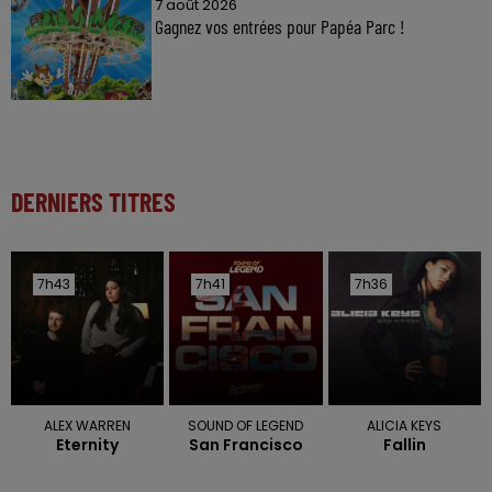
7 août 2026
Gagnez vos entrées pour Papéa Parc !
DERNIERS TITRES
7h43
7h43
7h41
7h41
7h36
7h36
ALEX WARREN
SOUND OF LEGEND
ALICIA KEYS
Eternity
San Francisco
Fallin