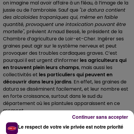
on imagine mal avoir affaire à un fléau, à l’image de la
jussie ou de l’ambroisie. Sauf que
"Le datura contient
des alcaloïdes tropaniques qui, même en faible
quantité, provoquent une intoxication pouvant être
mortelle",
prévient Arnaud Bessé, le président de la
Chambre d’agriculture de Loir-et-Cher. Ingérer ses
graines peut agir sur le système nerveux et peut
provoquer des troubles cardiaques graves. C’est
pourquoi il est urgent d’informer
les agriculteurs qui
en trouvent plein leurs champs
, mais aussi les
collectivités et
les particuliers qui peuvent en
découvrir dans leurs jardins
. En effet, les graines de
datura se disséminent facilement, et leur nombre est
en forte croissance, surtout dans le sud du
département où les plantules apparaissent en ce
moment.
Continuer sans accepter
Alice Tissier
Le respect de votre vie privée est notre priorité