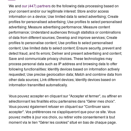
We and
our (447) partners
do the following data processing based on
QUE FAIRE CONTRE LE DATURA ?
your consent and/or our legitimate interest: Store and/or access
information on a device; Use limited data to select advertising; Create
"C’est vrai qu’on en trouve dans de nombreuses
profiles for personalised advertising; Use profiles to select personalised
parcelles"
concède Alice Tissier, la directrice de la
advertising; Measure advertising performance; Measure content
performance; Understand audiences through statistics or combinations
Chambre d'agriculture, et des teneurs trop élevées de
of data from different sources; Develop and improve services; Create
datura peuvent aller
jusqu’à rendre impropre à la
profiles to personalise content; Use profiles to select personalised
consommation des cultures céréalières
, comme le
content; Use limited data to select content; Ensure security, prevent and
detect fraud, and fix errors; Deliver and present advertising and content;
maïs, le sarrasin ou le millet. Reste à savoir comment
Save and communicate privacy choices. These technologies may
s’en débarrasser, puisque qu’il est déconseillé de les
process personal data such as IP address and browsing data to offer
déposer dans le compost ou de les brûler.
"Il faut se
following functionalities: Identify devices based on information actively
requested; Use precise geolocation data; Match and combine data from
protéger avec des gants et une visière et les
other data sources; Link different devices; Identify devices based on
arracher avant de les mettre dans un
information transmitted automatically.
seau"
préconise Alice Tissier. Sachant que les
Vous pouvez accepter en cliquant sur "Accepter et fermer", ou affiner en
déchetteries les refusent, il faut donc les laisser
sélectionnant les finalités et/ou partenaires dans "Gérer mes choix".
pourrir à l’isolement. Des conseils à retrouver sur le
Vous pouvez également refuser en cliquant sur "Continuer sans
site officiel de la Chambre d'agriculture
de Loir-et-
accepter". Vos préférences ne s'appliqueront que pour ce site. Vous
pouvez mettre à jour vos choix, ou retirer votre consentement à tout
Cher.
moment via le lien "Gérer les cookies" situé en bas de chaque page.