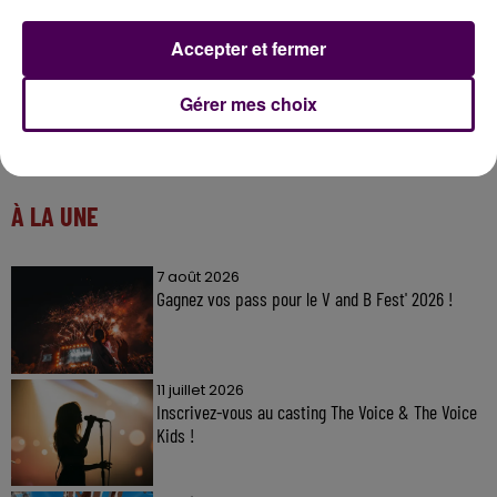
Accepter et fermer
Gérer mes choix
À LA UNE
7 août 2026
Gagnez vos pass pour le V and B Fest' 2026 !
11 juillet 2026
Inscrivez-vous au casting The Voice & The Voice
Kids !