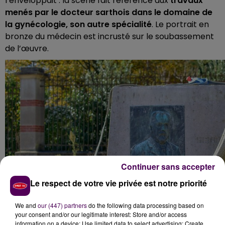
l’enveloppait : la scène fait référence aux
travaux
menés par le docteur sarthois dans le domaine de
la gynécologie, son autre spécialité
. Le portrait en
bronze du médecin est incrusté sur le soubassement
de l’œuvre.
Continuer sans accepter
Le respect de votre vie privée est notre priorité
We and
our (447) partners
do the following data processing based on
your consent and/or our legitimate interest: Store and/or access
information on a device; Use limited data to select advertising; Create