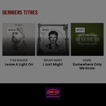
DERNIERS TITRES
4h54
4h54
4h51
4h51
4h47
4h47
TOM WALKER
BRUNO MARS
KEANE
Leave A Light On
I Just Might
Somewhere Only
We Know