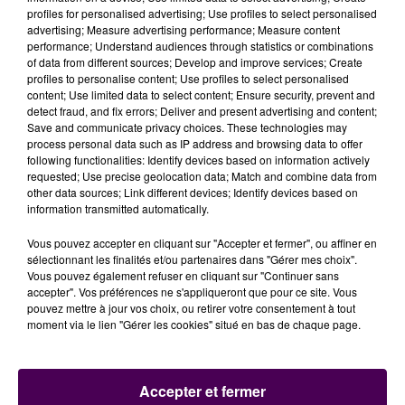
profiles for personalised advertising; Use profiles to select personalised
advertising; Measure advertising performance; Measure content
performance; Understand audiences through statistics or combinations
of data from different sources; Develop and improve services; Create
profiles to personalise content; Use profiles to select personalised
content; Use limited data to select content; Ensure security, prevent and
detect fraud, and fix errors; Deliver and present advertising and content;
Save and communicate privacy choices. These technologies may
process personal data such as IP address and browsing data to offer
following functionalities: Identify devices based on information actively
RÉPARATEUR DES
"GUEULES CASSÉES"
APRÈS LA
requested; Use precise geolocation data; Match and combine data from
GUERRE
other data sources; Link different devices; Identify devices based on
information transmitted automatically.
Si la réputation d’Henry Delagenière a largement
Vous pouvez accepter en cliquant sur "Accepter et fermer", ou affiner en
dépassé la Sarthe, c’est aussi et surtout parce qu’au
sélectionnant les finalités et/ou partenaires dans "Gérer mes choix".
sortir de l’effroyable guerre 14-18, l’homme s’est
Vous pouvez également refuser en cliquant sur "Continuer sans
consacré à la réparation des
"gueules cassées"
, ces
accepter". Vos préférences ne s'appliqueront que pour ce site. Vous
pouvez mettre à jour vos choix, ou retirer votre consentement à tout
soldats aux visages défigurés par les éclats d’obus.
moment via le lien "Gérer les cookies" situé en bas de chaque page.
Socle compris, la statue pèse six tonnes et demi. Elle
"trônait"
auparavant à l’ombre de la cité
administrative de la rue Chanzy, aujourd’hui rasée.
Accepter et fermer