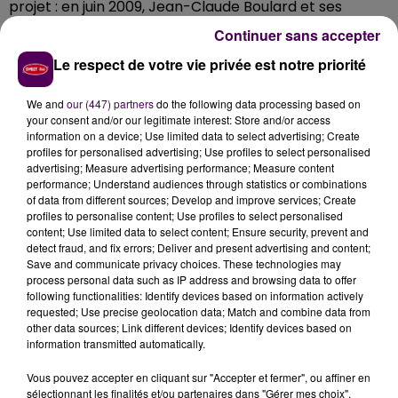
projet : en juin 2009, Jean-Claude Boulard et ses
collègues approuvaient officiellement
"la volonté de
Continuer sans accepter
poursuivre le développement économique de ce
Le respect de votre vie privée est notre priorité
secteur de l’agglomération après avoir déjà créé en
2003 la ZAC de La Pointe presque entièrement
We and
our (447) partners
do the following data processing based on
commercialisée"
. La phase 2, c’est l’ajout, vers le sud
your consent and/or our legitimate interest: Store and/or access
et dans une
"continuité géographique"
, d’une surface
information on a device; Use limited data to select advertising; Create
profiles for personalised advertising; Use profiles to select personalised
viabilisée d’environ 78 300 mètres carré divisés en 18
advertising; Measure advertising performance; Measure content
lots dont le découpage pourra évoluer en fonction de
performance; Understand audiences through statistics or combinations
la demande.
of data from different sources; Develop and improve services; Create
profiles to personalise content; Use profiles to select personalised
Des préceptes environnementaux
content; Use limited data to select content; Ensure security, prevent and
detect fraud, and fix errors; Deliver and present advertising and content;
Sur l’ensemble de l’extension, plusieurs options
Save and communicate privacy choices. These technologies may
paysagères ou écoresponsables ont été prises : ainsi,
process personal data such as IP address and browsing data to offer
following functionalities: Identify devices based on information actively
près de deux hectares seront engazonnés et 0,9
requested; Use precise geolocation data; Match and combine data from
hectare accueillera la plantation d’arbustes, un
other data sources; Link different devices; Identify devices based on
espace de 20 centimètres sera
"préconisé"
sous les
information transmitted automatically.
clôtures afin de
"permettre le passage de la petite
Vous pouvez accepter en cliquant sur "Accepter et fermer", ou affiner en
faune"
, les zones de stationnement seront
"de
sélectionnant les finalités et/ou partenaires dans "Gérer mes choix".