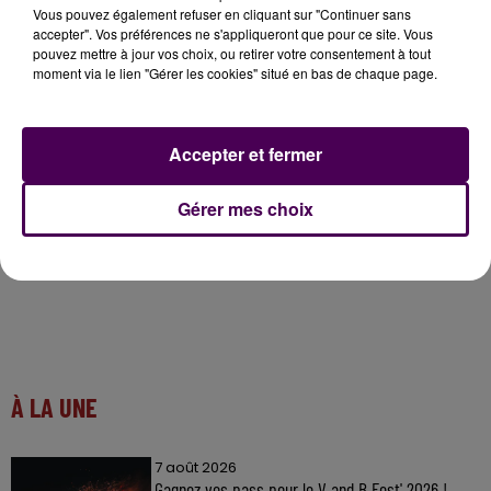
préférence réalisées en matériaux perméables afin
Vous pouvez également refuser en cliquant sur "Continuer sans
accepter". Vos préférences ne s'appliqueront que pour ce site. Vous
de favoriser l’infiltration des eaux de pluie"
indiquent
pouvez mettre à jour vos choix, ou retirer votre consentement à tout
les documents officiels, selon lesquels
"la palette
moment via le lien "Gérer les cookies" situé en bas de chaque page.
végétale du projet sera adaptée au contexte, ce qui
permettra de respecter les prescriptions favorables
à la biodiversité"
.
Accepter et fermer
Gérer mes choix
À LA UNE
7 août 2026
Gagnez vos pass pour le V and B Fest' 2026 !