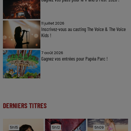
11 juillet 2026
Inscrivez-vous au casting The Voice & The Voice
Kids !
7 août 2026
Gagnez vos entrées pour Papéa Parc !
DERNIERS TITRES
5h15
5h15
5h12
5h12
5h09
5h09