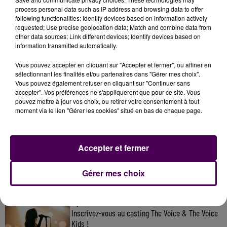
— Antoine Eito (@AntEito)
October 4, 2020
process personal data such as IP address and browsing data to offer
following functionalities: Identify devices based on information actively
requested; Use precise geolocation data; Match and combine data from
other data sources; Link different devices; Identify devices based on
information transmitted automatically.
Vous pouvez accepter en cliquant sur "Accepter et fermer", ou affiner en
sélectionnant les finalités et/ou partenaires dans "Gérer mes choix".
Vous pouvez également refuser en cliquant sur "Continuer sans
accepter". Vos préférences ne s'appliqueront que pour ce site. Vous
pouvez mettre à jour vos choix, ou retirer votre consentement à tout
moment via le lien "Gérer les cookies" situé en bas de chaque page.
À LA UNE
Accepter et fermer
31 juillet 2026
Gagnez vos entrées à Terra Botanica !
Gérer mes choix
11 juillet 2026
Inscrivez-vous au casting The Voice & The Voice
Kids !