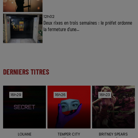
12h02
Deux rixes en trois semaines : le préfet ordonne
la fermeture d'une...
DERNIERS TITRES
16h29
16h29
16h26
16h26
16h23
16h23
LOUANE
TEMPER CITY
BRITNEY SPEARS