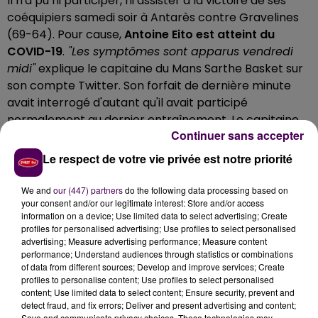
Il n'a pu ni participer, ni assister à la victoire de ses
coéquipiers samedi soir à Antarès contre Gravelines
(69-64). Pour cause,
Antoine Eito
est atteint du
COVID-19
.
"Les symptômes sont apparus
vendredi
midi"
explique le capitaine du Mans Sarthe Basket sur
son compte Twitter. Son forfait de dernière minute
avait interrogé d'autant qu'il avait participé
normalement au dernier entraînement. Le capitaine
Continuer sans accepter
du MSB livre donc l'explication ce dimanche matin, il va
désormais devoir respecter une période de
sept
jours
Le respect de votre vie privée est notre priorité
de repos
avant d'effectuer un nouveau test de
dépistage.
We and
our (447) partners
do the following data processing based on
your consent and/or our legitimate interest: Store and/or access
Superbe victoire de l’equipe
@MSB_Officiel
hier soir.
information on a device; Use limited data to select advertising; Create
Pas facile mais le principal est fait.
profiles for personalised advertising; Use profiles to select personalised
advertising; Measure advertising performance; Measure content
En ce qui me concerne, je suis positif au COVID 19
performance; Understand audiences through statistics or combinations
avec symptômes apparus vendredi midi.
of data from different sources; Develop and improve services; Create
Faites attention à vous, ce n’est pas une blague!
profiles to personalise content; Use profiles to select personalised
content; Use limited data to select content; Ensure security, prevent and
Check up dans 7 jours �xÈ�xÈ‍'️�x"ÈxÈ
detect fraud, and fix errors; Deliver and present advertising and content;
Save and communicate privacy choices. These technologies may