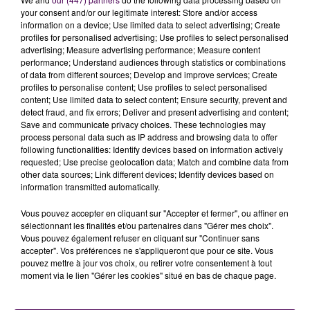
dépasser de cinq points au final. Suspens entier et
your consent and/or our legitimate interest: Store and/or access
information on a device; Use limited data to select advertising; Create
tension absolue en toute fin de partie : à 9 secondes
profiles for personalised advertising; Use profiles to select personalised
du dénouement, l'ADA affichait une avance de deux
advertising; Measure advertising performance; Measure content
points... qu'elle a su conserver
en finissant sur le
performance; Understand audiences through statistics or combinations
of data from different sources; Develop and improve services; Create
score de 90 à 92, synonyme de qualification en
profiles to personalise content; Use profiles to select personalised
huitième de finale de la Coupe de France
.
content; Use limited data to select content; Ensure security, prevent and
detect fraud, and fix errors; Deliver and present advertising and content;
La qualification pour l'
@ADABloisBasket
qui s'offre
Save and communicate privacy choices. These technologies may
une formation de
#JeepElite
sur son parquet ! �x`
process personal data such as IP address and browsing data to offer
@villedeblois
@Departement41
@ffbasketball
following functionalities: Identify devices based on information actively
requested; Use precise geolocation data; Match and combine data from
other data sources; Link different devices; Identify devices based on
�x�
@ESSMbasket
#CDFBasket
#ESSMADA
information transmitted automatically.
pic.twitter.com/5AoBpYLGWi
Vous pouvez accepter en cliquant sur "Accepter et fermer", ou affiner en
— �xÈ ADA Blois Basket 41 (@ADABloisBasket)
sélectionnant les finalités et/ou partenaires dans "Gérer mes choix".
Vous pouvez également refuser en cliquant sur "Continuer sans
November 20, 2020
accepter". Vos préférences ne s'appliqueront que pour ce site. Vous
pouvez mettre à jour vos choix, ou retirer votre consentement à tout
moment via le lien "Gérer les cookies" situé en bas de chaque page.