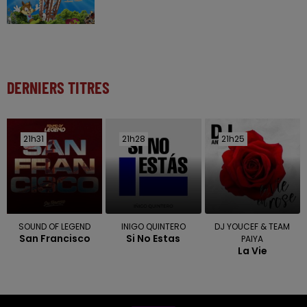
DERNIERS TITRES
21h31
21h31
21h28
21h28
21h25
21h25
SOUND OF LEGEND
INIGO QUINTERO
DJ YOUCEF & TEAM
San Francisco
Si No Estas
PAIYA
La Vie