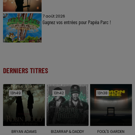
7 août 2026
Gagnez vos entrées pour Papéa Parc !
DERNIERS TITRES
13h49
13h49
13h42
13h42
13h38
13h38
BRYAN ADAMS
BIZARRAP & DADDY
FOOL'S GARDEN