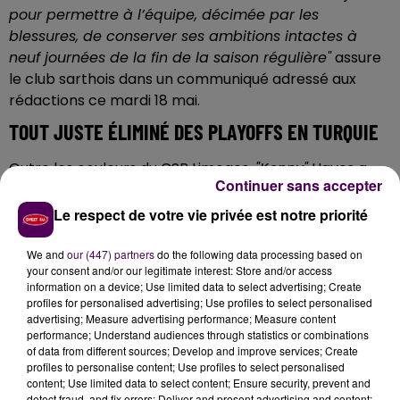
pour permettre à l’équipe, décimée par les
blessures, de conserver ses ambitions intactes à
neuf journées de la fin de la saison régulière"
assure
le club sarthois dans un communiqué adressé aux
rédactions ce mardi 18 mai.
TOUT JUSTE ÉLIMINÉ DES PLAYOFFS EN TURQUIE
Outre les couleurs du CSP Limoges,
"Kenny"
Hayes a
Continuer sans accepter
aussi
à son actif
"une riche expérience européenne"
souligne-t-on au MSB, en citant ses
"passages
Le respect de votre vie privée est notre priorité
remarqués"
en Israël, en Italie
"et plus encore en
Turquie"
à Gaziantep, équipe avec laquelle ce natif de
We and
our (447) partners
do the following data processing based on
your consent and/or our legitimate interest: Store and/or access
Dayton vient tout juste d'être éliminé des playoffs du
information on a device; Use limited data to select advertising; Create
championnat local. L'intéressé qui, sous réserve d'une
profiles for personalised advertising; Use profiles to select personalised
homologation par la Ligue nationale de basket,
advertising; Measure advertising performance; Measure content
performance; Understand audiences through statistics or combinations
pourrait porter le maillot des
"tangos"
dès ce 27 mai
of data from different sources; Develop and improve services; Create
face à Monaco en Jeep Elite,
"pourra aussi pallier les
profiles to personalise content; Use profiles to select personalised
absences de Scott Bamforth, Kaza Keane et, à venir,
content; Use limited data to select content; Ensure security, prevent and
detect fraud, and fix errors; Deliver and present advertising and content;