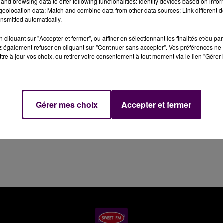
and browsing data to offer following functionalities: Identify devices based on infor
e de feu que l'ADA Blois Basket a validé, ce samedi 12 ma
eolocation data; Match and combine data from other data sources; Link different de
nsmitted automatically.
jamin Monclar et les siens devaient remporter l'un de leu
ur y parvenir... et ils l'ont fait : victoire acquise à
cliquant sur "Accepter et fermer", ou affiner en sélectionnant les finalités et/ou pa
, face à l'équipe de Saint-Chamond. Score final, 83 à 62.
 également refuser en cliquant sur "Continuer sans accepter". Vos préférences ne 
tre à jour vos choix, ou retirer votre consentement à tout moment via le lien "Gérer 
, ne sera qu'une simple formalité.
Gérer mes choix
Accepter et fermer