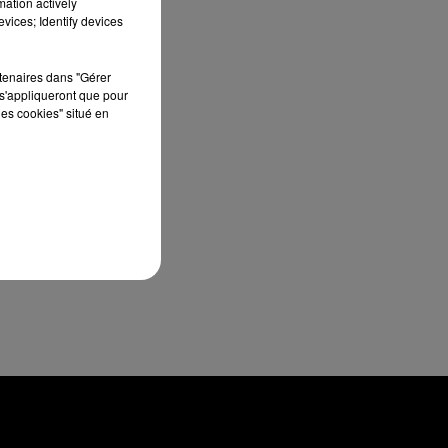
mation actively
i,
vices; Identify devices
rs
rtenaires dans "Gérer
s'appliqueront que pour
les cookies" situé en