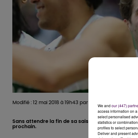
Modifié : 12 mai 2018 à 19h43 par Emilien Borderie
We and
our (447) partn
access information on a 
select personalised ad
Sans attendre la fin de sa saison de Pro B, l'ADA a
statistics or combinatio
prochain.
profiles to select person
Deliver and present adv