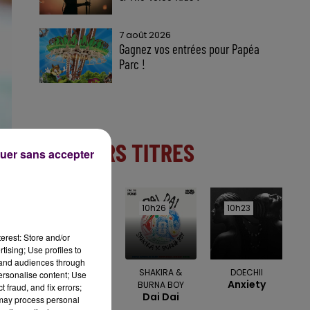
7 août 2026
Gagnez vos entrées pour Papéa
Parc !
DERNIERS TITRES
uer sans accepter
10h32
10h32
10h26
10h26
10h23
10h23
erest: Store and/or
tising; Use profiles to
tand audiences through
GUILLAUME
SHAKIRA &
DOECHII
personalise content; Use
Anxiety
GRAND
BURNA BOY
 fraud, and fix errors;
Toi Et Moi
Dai Dai
 may process personal