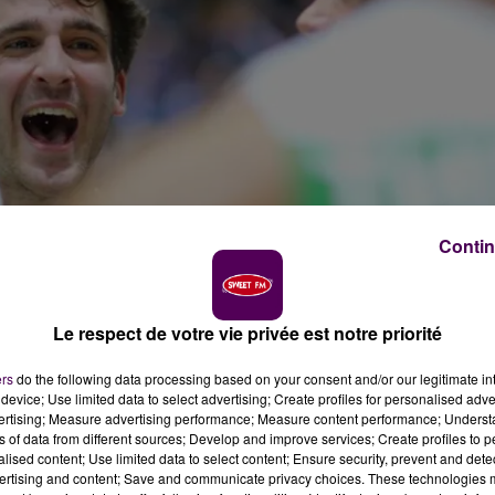
Contin
Le respect de votre vie privée est notre priorité
ers
do the following data processing based on your consent and/or our legitimate int
device; Use limited data to select advertising; Create profiles for personalised adver
vertising; Measure advertising performance; Measure content performance; Unders
 désormais la certitude d'accéder à l'élite dès l'an
ns of data from different sources; Develop and improve services; Create profiles to 
alised content; Use limited data to select content; Ensure security, prevent and detect
ertising and content; Save and communicate privacy choices. These technologies