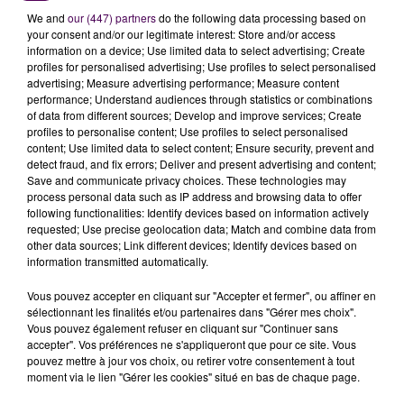
We and
our (447) partners
do the following data processing based on
your consent and/or our legitimate interest: Store and/or access
information on a device; Use limited data to select advertising; Create
profiles for personalised advertising; Use profiles to select personalised
advertising; Measure advertising performance; Measure content
performance; Understand audiences through statistics or combinations
of data from different sources; Develop and improve services; Create
profiles to personalise content; Use profiles to select personalised
content; Use limited data to select content; Ensure security, prevent and
À LA UNE
detect fraud, and fix errors; Deliver and present advertising and content;
Save and communicate privacy choices. These technologies may
process personal data such as IP address and browsing data to offer
7 août 2026
following functionalities: Identify devices based on information actively
Gagnez vos pass pour le V and B Fest' 2026 !
requested; Use precise geolocation data; Match and combine data from
other data sources; Link different devices; Identify devices based on
information transmitted automatically.
Vous pouvez accepter en cliquant sur "Accepter et fermer", ou affiner en
11 juillet 2026
sélectionnant les finalités et/ou partenaires dans "Gérer mes choix".
Inscrivez-vous au casting The Voice & The Voice
Vous pouvez également refuser en cliquant sur "Continuer sans
Kids !
accepter". Vos préférences ne s'appliqueront que pour ce site. Vous
pouvez mettre à jour vos choix, ou retirer votre consentement à tout
moment via le lien "Gérer les cookies" situé en bas de chaque page.
7 août 2026