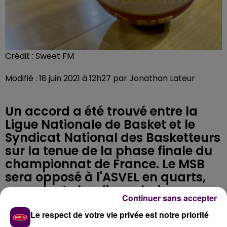
Crédit :
Sweet FM
Modifié : 18 juin 2021 à 12h27 par Jonathan Lateur
Un accord a été trouvé entre la
Ligue Nationale de Basket et le
Syndicat National des Basketteurs
sur la tenue de la phase finale du
championnat de France. Le MSB
sera opposé à l'ASVEL en quarts,
sans doute lundi prochain.
Continuer sans accepter
Le respect de votre vie privée est notre priorité