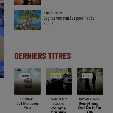
7 août 2026
Gagnez vos entrées pour Papéa
Parc !
DERNIERS TITRES
13h56
13h56
13h53
13h53
13h49
13h49
DJ SNAKE
ZAHO & MC
BRYAN ADAMS
Let Me Love
Everything I
SOLAAR
You
Do I Do It For
Comme
You
Caroline