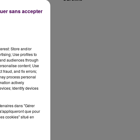
uer sans accepter
a
’ai
erest: Store and/or
tising; Use profiles to
tand audiences through
up
personalise content; Use
 fraud, and fix errors;
 may process personal
e
mation actively
vices; Identify devices
es
rtenaires dans "Gérer
s'appliqueront que pour
les cookies" situé en