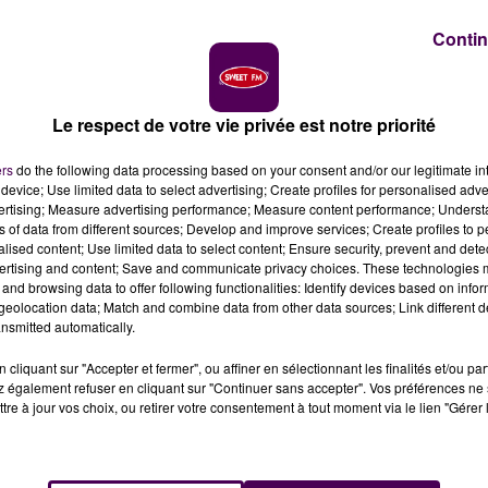
 club.
Contin
ée championne de France de Pro B, l’ADA Blois Basket 41
montée dans l’élite pour la saison prochaine. Pour motiver s
Le respect de votre vie privée est notre priorité
t l’absence de centre de formation en fonctionnement :
"J
qui est la non reconnaissance des résultats sportifs de
ers
do the following data processing based on your consent and/or our legitimate int
device; Use limited data to select advertising; Create profiles for personalised adver
vertising; Measure advertising performance; Measure content performance; Unders
 la LNB, Marc Gricourt assure néanmoins ressentir
"beauco
ns of data from different sources; Develop and improve services; Create profiles to 
ligue d’accorder une dérogation à l’ADA au sujet du
alised content; Use limited data to select content; Ensure security, prevent and detect
ertising and content; Save and communicate privacy choices. These technologies
 avait accepté il y a quelques années que Monaco mont
and browsing data to offer following functionalities: Identify devices based on infor
eolocation data; Match and combine data from other data sources; Link different de
nsmitted automatically.
mental, le refus de la LNB revient à dire
"que les territoir
x, peut avoir un impact important
"et pas seulement sur la
cliquant sur "Accepter et fermer", ou affiner en sélectionnant les finalités et/ou pa
t pour toutes celles et tous ceux qui suivent ce club et
 également refuser en cliquant sur "Continuer sans accepter". Vos préférences ne 
tre à jour vos choix, ou retirer votre consentement à tout moment via le lien "Gérer 
grosses fédérations veulent bien d’un club comme Blois
 prêt pour la mise en place du centre de formation pour