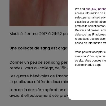
We and
our (447) partn
access information on a 
select personalised ad
statistics or combinatio
profiles to select person
Deliver and present adv
Modifié : 1er mai 2017 à 21h52 par Emilien Borderie
data such as IP address 
requested; Use precise g
based on information tra
Une collecte de sang est organisée ce mardi 2 ma
Vous pouvez accepter en 
mes choix". Vous pouvez
ce site. Vous pouvez met
Donner un peu de son sang permet de sauver des vie
bas de chaque page.
rendez-vous au collège, de 15h à 19h.
Les quatre bénévoles de l'association locale pour l
le public, aux côtés de deux médecins et trois infir
Lors de la dernière opération de cette nature dans 
avaient effectivement été prélevées.