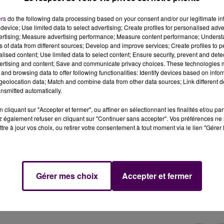
ers
do the following data processing based on your consent and/or our legitimate int
device; Use limited data to select advertising; Create profiles for personalised adver
vertising; Measure advertising performance; Measure content performance; Unders
ns of data from different sources; Develop and improve services; Create profiles to 
alised content; Use limited data to select content; Ensure security, prevent and detect
ertising and content; Save and communicate privacy choices. These technologies
and browsing data to offer following functionalities: Identify devices based on infor
eolocation data; Match and combine data from other data sources; Link different de
nsmitted automatically.
i à Bellême.
cliquant sur "Accepter et fermer", ou affiner en sélectionnant les finalités et/ou pa
 également refuser en cliquant sur "Continuer sans accepter". Vos préférences ne 
tre à jour vos choix, ou retirer votre consentement à tout moment via le lien "Gérer 
s. Une collecte est organisée ce mardi 2 mai à Bellême :
a promotion du don de sang accueilleront et renseigneron
mières présents pour les prélèvements.
Gérer mes choix
Accepter et fermer
la commune, sur les 42 personnes à s'être présentées, 35