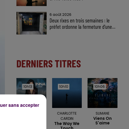
6 août 2026
Deux rixes en trois semaines : le
préfet ordonne la fermeture d'une...
DERNIERS TITRES
10h13
10h13
10h10
10h10
10h06
10h06
uer sans accepter
INNA
CHARLOTTE
SLIMANE
Sun Is Up
Viens On
CARDIN
S'aime
The Way We
Touch