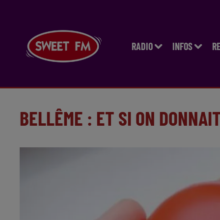
RADIO
INFOS
R
BELLÊME : ET SI ON DONNAIT