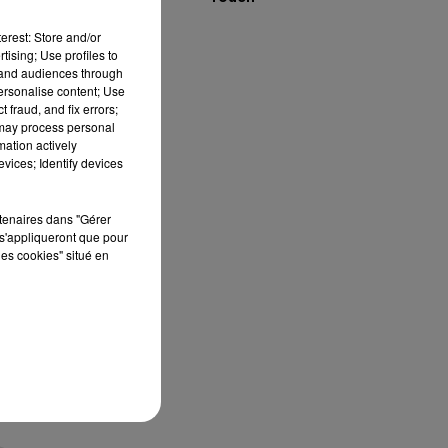
erest: Store and/or
tising; Use profiles to
tand audiences through
personalise content; Use
 fraud, and fix errors;
 may process personal
mation actively
vices; Identify devices
rtenaires dans "Gérer
s'appliqueront que pour
les cookies" situé en
t