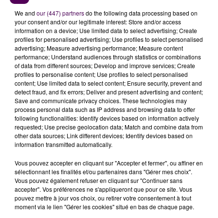
malentendus. "
C’est vrai que beaucoup de rumeurs
We and
our (447) partners
do the following data processing based on
circulent, notamment sur la fiscalité qui
your consent and/or our legitimate interest: Store and/or access
information on a device; Use limited data to select advertising; Create
augmenterait dans des proportions importantes...
profiles for personalised advertising; Use profiles to select personalised
C’est faux !"
En revanche, la commune nouvelle
advertising; Measure advertising performance; Measure content
atteindrait les 6 500 habitants, une notion qui aura
performance; Understand audiences through statistics or combinations
of data from different sources; Develop and improve services; Create
forcément un impact positif en termes de dotations.
profiles to personalise content; Use profiles to select personalised
content; Use limited data to select content; Ensure security, prevent and
Des interrogations légitimes
detect fraud, and fix errors; Deliver and present advertising and content;
Les mairies vont-elles disparaître ? Y aura-t-il encore
Save and communicate privacy choices. These technologies may
process personal data such as IP address and browsing data to offer
des élus de proximité ? Est-ce que la grosse
following functionalities: Identify devices based on information actively
commune va manger les petites ? Des questions
requested; Use precise geolocation data; Match and combine data from
auxquelles les élus doivent répondre avant de prendre
other data sources; Link different devices; Identify devices based on
information transmitted automatically.
leur décision, et surtout avant la fin octobre pour une
création au 1er janvier 2019 ! C’est en effet l’ultime
Vous pouvez accepter en cliquant sur "Accepter et fermer", ou affiner en
échéance, sinon, il faudra différer le projet après les
sélectionnant les finalités et/ou partenaires dans "Gérer mes choix".
Vous pouvez également refuser en cliquant sur "Continuer sans
municipales de 2020. "
De toute façon, nous n’irons
accepter". Vos préférences ne s'appliqueront que pour ce site. Vous
pas contre la population"
assure Christian Lalleron.
pouvez mettre à jour vos choix, ou retirer votre consentement à tout
moment via le lien "Gérer les cookies" situé en bas de chaque page.