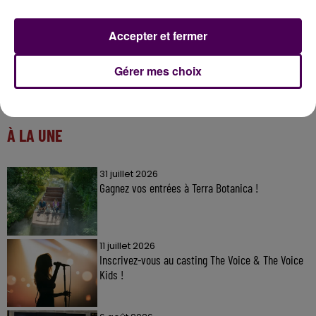
Accepter et fermer
Gérer mes choix
À LA UNE
31 juillet 2026
Gagnez vos entrées à Terra Botanica !
11 juillet 2026
Inscrivez-vous au casting The Voice & The Voice
Kids !