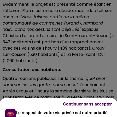
Evidemment, le projet est présenté comme étant en
réflexion. Rien n’est encore décidé, mais l’idée fait son
chemin : "
Nous faisons partie de la même
communauté de communes (Grand Chambord,
ndlr), donc nos destins sont déjà liés"
explique
Christian Lalleron. Le maire de Saint-Laurent-Nouan (4
342 habitants) est partisan d’un rapprochement
avec ses voisins de Thoury (409 habitants), Crouy-
sur-Cosson (530 habitants) et La Ferté-Saint-Cyr
(1 060 habitants).
Consultation des habitants
Quatre réunions publiques sur le thème "
quel avenir
commun sur les quatre communes"
s’enchaînent.
Après Crouy et Thoury la semaine dernière, les élus se
sont retrouvés ce mardi soir à La Ferté-Saint-Cyr, puis
à Saint-Laurent ce mercredi à 20h à la salle des fêtes.
Continuer sans accepter
L’objectif est clair : il s’agit d’associer la population aux
Le respect de votre vie privée est notre priorité
réflexions, et le cas échéant, de dissiper les éventuels