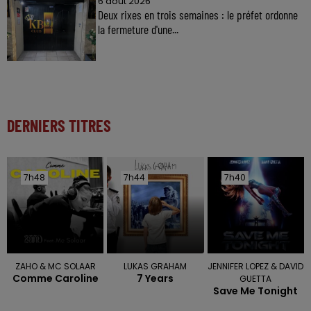
6 août 2026
Deux rixes en trois semaines : le préfet ordonne
la fermeture d'une...
DERNIERS TITRES
7h48
7h48
7h44
7h44
7h40
7h40
ZAHO & MC SOLAAR
LUKAS GRAHAM
JENNIFER LOPEZ & DAVID
Comme Caroline
7 Years
GUETTA
Save Me Tonight