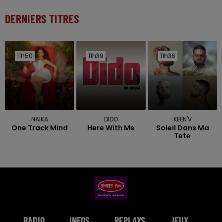
DERNIERS TITRES
11h50
11h50
11h39
11h39
11h36
11h36
NAIKA
DIDO
KEEN'V
One Track Mind
Here With Me
Soleil Dans Ma
Tete
RADIO
INFOS
REPLAYS
JEUX