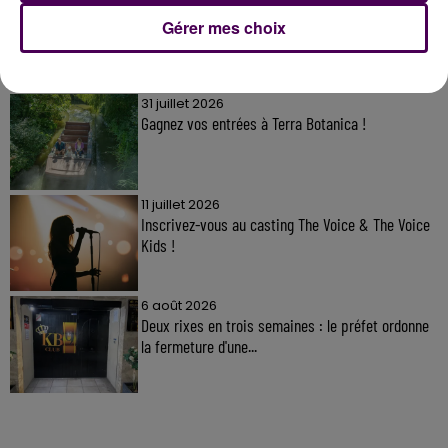
Gérer mes choix
À LA UNE
31 juillet 2026
Gagnez vos entrées à Terra Botanica !
11 juillet 2026
Inscrivez-vous au casting The Voice & The Voice
Kids !
6 août 2026
Deux rixes en trois semaines : le préfet ordonne
la fermeture d'une...