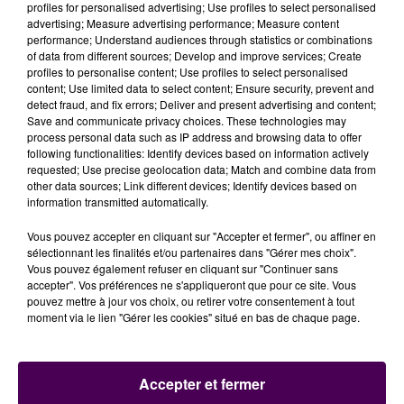
profiles for personalised advertising; Use profiles to select personalised
Afin d’éviter la propagation du coronavirus
"Covid-19"
,
advertising; Measure advertising performance; Measure content
chacun est invité à s’inscrire au préalable sur le site
performance; Understand audiences through statistics or combinations
of data from different sources; Develop and improve services; Create
web agglopolys.fr -service indisponible sur la version
profiles to personalise content; Use profiles to select personalised
mobile, attention-, 24 heures minimum avant l’arrivée
content; Use limited data to select content; Ensure security, prevent and
sur place :
"Aucune personne ne pourra être
detect fraud, and fix errors; Deliver and present advertising and content;
Save and communicate privacy choices. These technologies may
acceptée dès lors que la fréquentation maximale
process personal data such as IP address and browsing data to offer
instantanée sera atteinte, soit quarante usagers"
. Les
following functionalities: Identify devices based on information actively
groupes de jeunes nageurs, scolaires ou en centre de
requested; Use precise geolocation data; Match and combine data from
other data sources; Link different devices; Identify devices based on
loisirs, ne sont pas admis. Sur les plages, un minimum
information transmitted automatically.
de deux mètres entre chaque personne sera
obligatoire.
Vous pouvez accepter en cliquant sur "Accepter et fermer", ou affiner en
sélectionnant les finalités et/ou partenaires dans "Gérer mes choix".
Vous pouvez également refuser en cliquant sur "Continuer sans
accepter". Vos préférences ne s'appliqueront que pour ce site. Vous
pouvez mettre à jour vos choix, ou retirer votre consentement à tout
moment via le lien "Gérer les cookies" situé en bas de chaque page.
Accepter et fermer