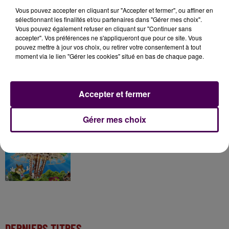
À LA UNE
Vous pouvez accepter en cliquant sur "Accepter et fermer", ou affiner en
sélectionnant les finalités et/ou partenaires dans "Gérer mes choix".
Vous pouvez également refuser en cliquant sur "Continuer sans
7 août 2026
accepter". Vos préférences ne s'appliqueront que pour ce site. Vous
Gagnez vos pass pour le V and B Fest' 2026 !
pouvez mettre à jour vos choix, ou retirer votre consentement à tout
moment via le lien "Gérer les cookies" situé en bas de chaque page.
11 juillet 2026
Accepter et fermer
Inscrivez-vous au casting The Voice & The Voice
Kids !
Gérer mes choix
7 août 2026
Gagnez vos entrées pour Papéa Parc !
DERNIERS TITRES