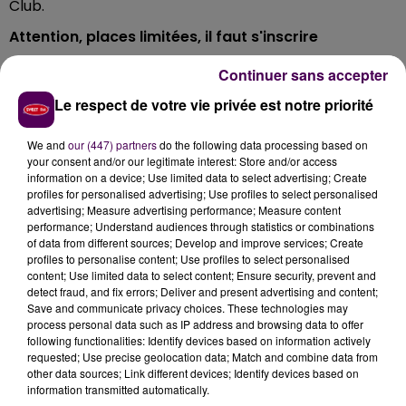
Club.
Attention, places limitées, il faut s'inscrire
Dans la mesure où le nombre de places est limité,
Continuer sans accepter
l'inscription est obligatoire, et ce avant le 8 janvier,
Le respect de votre vie privée est notre priorité
avec internet en se connectant sur
www.ac-
a.fr/ateliers-inscription
, par mail via
We and
our (447) partners
do the following data processing based on
stage@automobileclub.org
ou par téléphone en
your consent and/or our legitimate interest: Store and/or access
composant le 09 70 40 11 11. Le tarif de la séance est de
information on a device; Use limited data to select advertising; Create
profiles for personalised advertising; Use profiles to select personalised
30 euros.
advertising; Measure advertising performance; Measure content
performance; Understand audiences through statistics or combinations
of data from different sources; Develop and improve services; Create
profiles to personalise content; Use profiles to select personalised
content; Use limited data to select content; Ensure security, prevent and
detect fraud, and fix errors; Deliver and present advertising and content;
Save and communicate privacy choices. These technologies may
process personal data such as IP address and browsing data to offer
following functionalities: Identify devices based on information actively
requested; Use precise geolocation data; Match and combine data from
other data sources; Link different devices; Identify devices based on
information transmitted automatically.