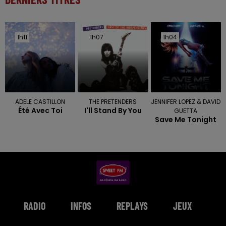
1h11
1h11
1h07
1h07
1h04
1h04
ADELE CASTILLON
THE PRETENDERS
JENNIFER LOPEZ & DAVID
Été Avec Toi
I'll Stand By You
GUETTA
Save Me Tonight
RADIO
INFOS
REPLAYS
JEUX