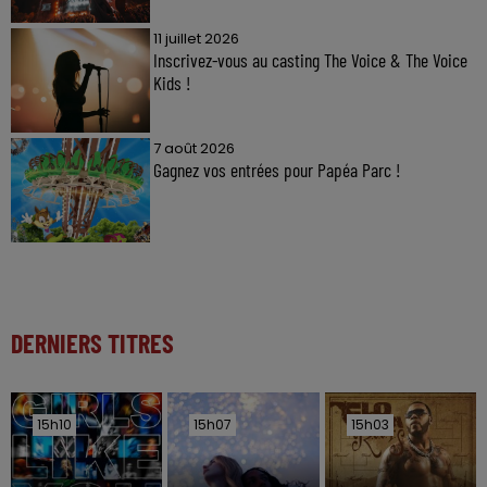
11 juillet 2026
Inscrivez-vous au casting The Voice & The Voice
Kids !
7 août 2026
Gagnez vos entrées pour Papéa Parc !
DERNIERS TITRES
15h10
15h10
15h07
15h07
15h03
15h03