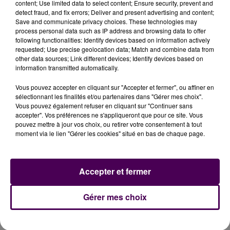
Polyclinique de Blois © Nicolas Terrien.
content; Use limited data to select content; Ensure security, prevent and
detect fraud, and fix errors; Deliver and present advertising and content;
UN ROBOT ATTRACTIF POUR LES JEUNES
Save and communicate privacy choices. These technologies may
CHIRURGIENS
process personal data such as IP address and browsing data to offer
following functionalities: Identify devices based on information actively
requested; Use precise geolocation data; Match and combine data from
Evidemment, l’acquisition de ce type de technologie
other data sources; Link different devices; Identify devices based on
est un investissement :
"Autour d’un million
information transmitted automatically.
d’euros"
précise le directeur de l’établissement privé
Vous pouvez accepter en cliquant sur "Accepter et fermer", ou affiner en
blésois.
"Mais quand on veut de bons pilotes, il faut
sélectionnant les finalités et/ou partenaires dans "Gérer mes choix".
de bonnes voitures !"
image Nicolas Corneau, en
Vous pouvez également refuser en cliquant sur "Continuer sans
usant de cette métaphore automobile pour insister
accepter". Vos préférences ne s'appliqueront que pour ce site. Vous
pouvez mettre à jour vos choix, ou retirer votre consentement à tout
sur l’attractivité que ce robot peut exercer afin
moment via le lien "Gérer les cookies" situé en bas de chaque page.
d'attirer de nouveaux praticiens à Blois. Mais est-ce
que ça marche ?
"Nous étions deux urologues en
2016, et nous sommes quatre aujourd’hui"
appuie le
Accepter et fermer
docteur Desgrippes en affirmant que le premier robot
a beaucoup joué.
"En fait, je ne sais pas si je travaille
Gérer mes choix
mieux, mais je travaille plus rapidement"
affirme
enfin le docteur Fehri, même s’il explique aussi réaliser
certains actes viscéraux ou digestifs toujours à la