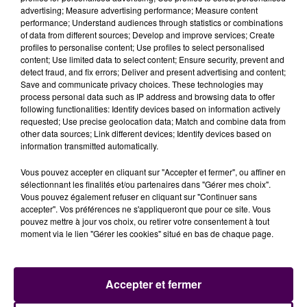
advertising; Measure advertising performance; Measure content
pratiquer ou de s'informer sur une interruption
performance; Understand audiences through statistics or combinations
volontaire de grossesse par tout moyen, y compris
of data from different sources; Develop and improve services; Create
par voie électronique ou en ligne, notamment par la
profiles to personalise content; Use profiles to select personalised
content; Use limited data to select content; Ensure security, prevent and
diffusion ou la transmission d'allégations ou
detect fraud, and fix errors; Deliver and present advertising and content;
d'indications de nature à induire intentionnellement
Save and communicate privacy choices. These technologies may
en erreur, dans un but dissuasif, sur les
process personal data such as IP address and browsing data to offer
following functionalities: Identify devices based on information actively
caractéristiques ou les conséquences médicales
requested; Use precise geolocation data; Match and combine data from
d'une IVG".
Laure Guillaume l’assure :
"Ce droit qu’on
other data sources; Link different devices; Identify devices based on
défend depuis des décennies reste très fragile,
information transmitted automatically.
même en France"
.
Vous pouvez accepter en cliquant sur "Accepter et fermer", ou affiner en
sélectionnant les finalités et/ou partenaires dans "Gérer mes choix".
Vous pouvez également refuser en cliquant sur "Continuer sans
accepter". Vos préférences ne s'appliqueront que pour ce site. Vous
pouvez mettre à jour vos choix, ou retirer votre consentement à tout
moment via le lien "Gérer les cookies" situé en bas de chaque page.
Accepter et fermer