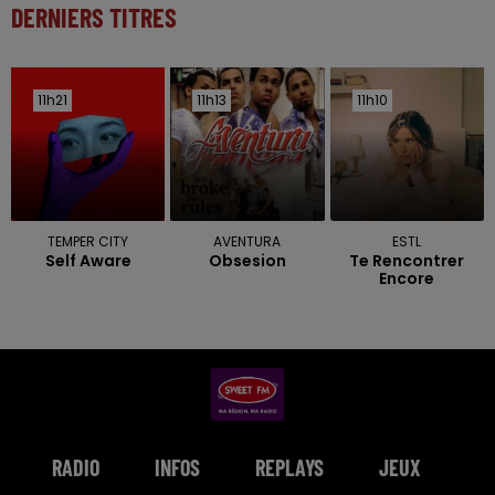
DERNIERS TITRES
11h21
11h21
11h13
11h13
11h10
11h10
TEMPER CITY
AVENTURA
ESTL
Self Aware
Obsesion
Te Rencontrer
Encore
RADIO
INFOS
REPLAYS
JEUX