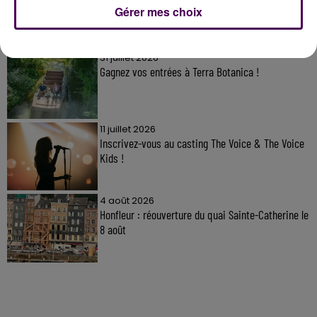
Gérer mes choix
À LA UNE
31 juillet 2026
Gagnez vos entrées à Terra Botanica !
11 juillet 2026
Inscrivez-vous au casting The Voice & The Voice
Kids !
4 août 2026
Honfleur : réouverture du quai Sainte-Catherine le
8 août