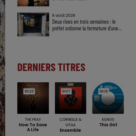
6 août 2026
Deux rixes en trois semaines : le
préfet ordonne la fermeture d'une...
DERNIERS TITRES
6h23
6h23
6h17
6h17
6h13
6h13
THE FRAY
CORNEILLE &
KUNGS
How To Save
This Girl
VITAA
A Life
Ensemble