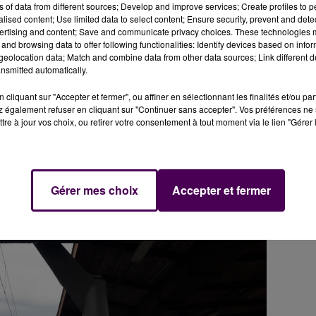
ns of data from different sources; Develop and improve services; Create profiles to 
lysé dans la soirée de ce mercredi 12 mai, suite à un
alised content; Use limited data to select content; Ensure security, prevent and detect
tre un homme âgé de 45 ans et un train de fret est
ertising and content; Save and communicate privacy choices. These technologies
 de la gare de Bretoncelles
. Le convoi roulait à faible allur
and browsing data to offer following functionalities: Identify devices based on infor
eolocation data; Match and combine data from other data sources; Link different de
arge dans un état grave par les pompiers de l'Orne
. Le
nsmitted automatically.
ier de Chartres.
cliquant sur "Accepter et fermer", ou affiner en sélectionnant les finalités et/ou pa
 également refuser en cliquant sur "Continuer sans accepter". Vos préférences ne 
tre à jour vos choix, ou retirer votre consentement à tout moment via le lien "Gérer 
Gérer mes choix
Accepter et fermer