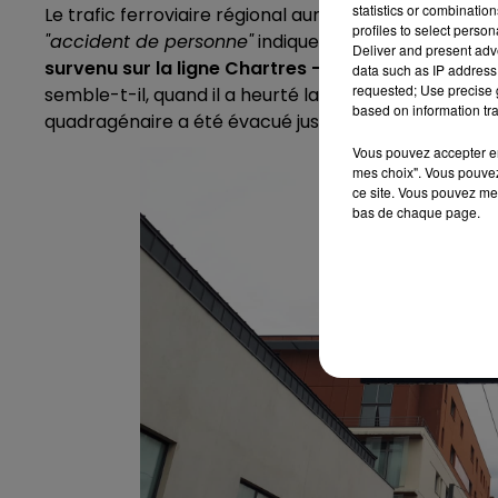
statistics or combinatio
Le trafic ferroviaire régional aura été en partie para
profiles to select person
"accident de personne"
indique la SNCF.
Un choc en
Deliver and present adv
survenu sur la ligne Chartres - Le Mans à hauteur
data such as IP address 
requested; Use precise g
semble-t-il, quand il a heurté la victime,
prise en ch
based on information tra
quadragénaire a été évacué jusqu'au centre hospital
Vous pouvez accepter en 
mes choix". Vous pouvez
ce site. Vous pouvez met
bas de chaque page.