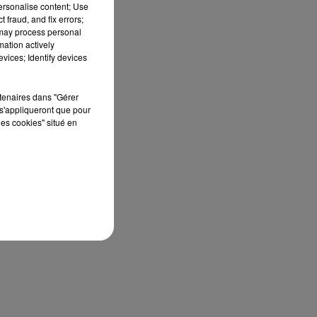
personalise content; Use
 fraud, and fix errors;
 may process personal
e,
mation actively
vices; Identify devices
rtenaires dans "Gérer
s'appliqueront que pour
les cookies" situé en