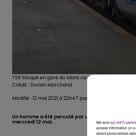
TER bloqué en gare du Mans ce mercredi soir
Crédit :
Dorian Marchand
Modifié : 12 mai 2021 à 22h47 par La rédaction
Un homme a été percuté par un train de marchand
mercredi 12 mai.
We and
our (447) partn
access information on a 
select personalised ad