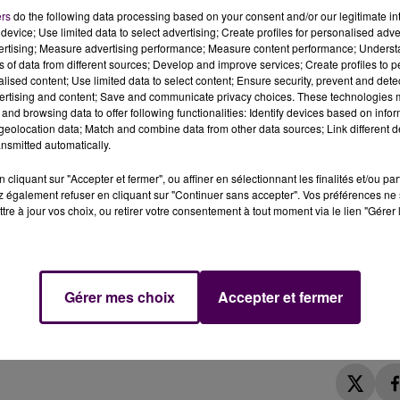
ers
do the following data processing based on your consent and/or our legitimate int
device; Use limited data to select advertising; Create profiles for personalised adver
lent ne rien donner de constructif chez Carrier à
vertising; Measure advertising performance; Measure content performance; Unders
ns of data from different sources; Develop and improve services; Create profiles to 
alised content; Use limited data to select content; Ensure security, prevent and detect
ertising and content; Save and communicate privacy choices. These technologies
abouti sur aucun accord ce mardi 15 mai entre les
and browsing data to offer following functionalities: Identify devices based on infor
nthenay et la direction. La tension est palpable devant
eolocation data; Match and combine data from other data sources; Link different de
nsmitted automatically.
un piquet de grève pour maintenir un blocage de l’usine qui
cliquant sur "Accepter et fermer", ou affiner en sélectionnant les finalités et/ou pa
 également refuser en cliquant sur "Continuer sans accepter". Vos préférences ne 
tre à jour vos choix, ou retirer votre consentement à tout moment via le lien "Gérer 
gociation entre les deux parties, et d’après les représentan
 :
"On ne nous propose aucune avancée, les salariés so
a direction qui ne cherche qu'à gagner du temps !"
Gérer mes choix
Accepter et fermer
 Carrier
est programmée pour juillet.