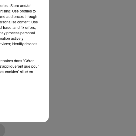
erest: Store and/or
tising; Use profiles to
tand audiences through
personalise content; Use
 fraud, and fix errors;
 may process personal
mation actively
vices; Identify devices
rtenaires dans "Gérer
s'appliqueront que pour
les cookies" situé en
ts
nt