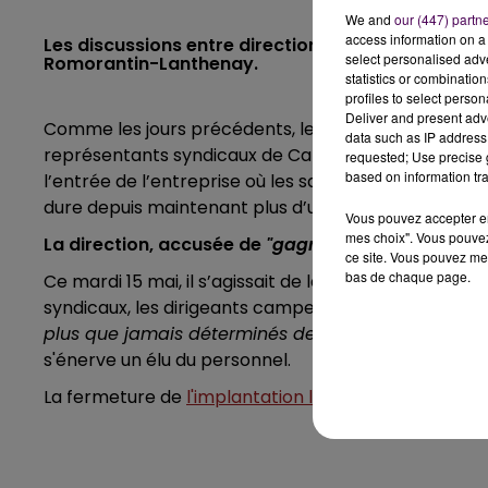
We and
our (447) partn
access information on a 
Les discussions entre direction et syndicats semb
select personalised ad
Romorantin-Lanthenay.
statistics or combinatio
profiles to select person
Deliver and present adv
Comme les jours précédents, les pourparlers n’ont 
data such as IP address 
représentants syndicaux de Carrier à Romorantin-La
requested; Use precise g
based on information tra
l’entrée de l’entreprise où les salariés ont installé 
dure depuis maintenant plus d’une semaine.
Vous pouvez accepter en 
mes choix". Vous pouvez
La direction, accusée de
"gagner du temps"
ce site. Vous pouvez met
bas de chaque page.
Ce mardi 15 mai, il s’agissait de la 5e session de né
syndicaux, les dirigeants campent sur leurs positions
plus que jamais déterminés devant le silence de l
s'énerve un élu du personnel.
La fermeture de
l'implantation loir-et-chérienne de