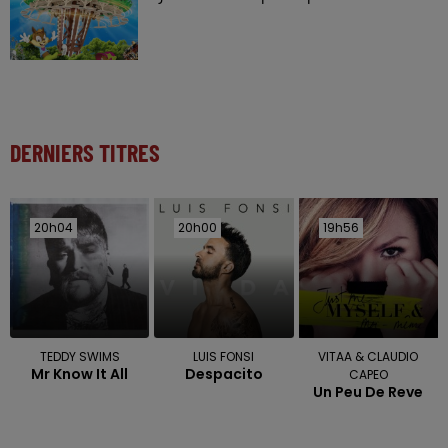
DERNIERS TITRES
20h04
20h04
20h00
20h00
19h56
19h56
TEDDY SWIMS
LUIS FONSI
VITAA & CLAUDIO
Mr Know It All
Despacito
CAPEO
Un Peu De Reve