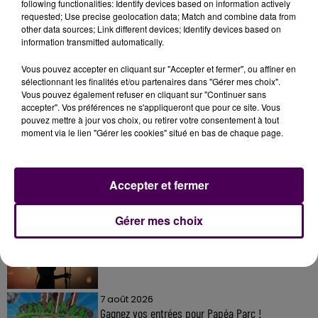
following functionalities: Identify devices based on information actively
requested; Use precise geolocation data; Match and combine data from
other data sources; Link different devices; Identify devices based on
information transmitted automatically.
Vous pouvez accepter en cliquant sur "Accepter et fermer", ou affiner en
sélectionnant les finalités et/ou partenaires dans "Gérer mes choix".
Vous pouvez également refuser en cliquant sur "Continuer sans
accepter". Vos préférences ne s'appliqueront que pour ce site. Vous
À LA UNE
pouvez mettre à jour vos choix, ou retirer votre consentement à tout
moment via le lien "Gérer les cookies" situé en bas de chaque page.
7 août 2026
Gagnez vos pass pour le V and B Fest' 2026 !
Accepter et fermer
Gérer mes choix
11 juillet 2026
Inscrivez-vous au casting The Voice & The Voice
Kids !
7 août 2026
Gagnez vos entrées pour Papéa Parc !