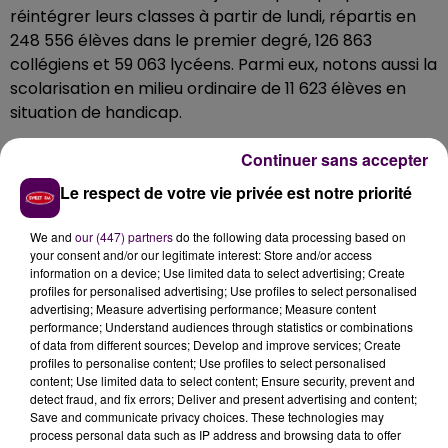
réintégrer leurs classes à partir de lundi, répartis en
248 556 élèves dans le premier degré, 126 863
collégiens et 59 063 lycéens. Parmi eux, notons aussi la
scolarisation en milieu ordinaire de 11 623 élèves en
situation de handicap.
En Loir-et-Cher et en Eure-et-Loir
Continuer sans accepter
Dans le premier degré, 30 597 écoliers loir-et-
Le respect de votre vie privée est notre priorité
chériens vont intégrer leur établissement ce lundi 2
septembre, dont 3 065 dans le privé. Dans les collèges
We and
our (447) partners
do the following data processing based on
et les lycées, les effectifs provisoires s’affichent à 25
your consent and/or our legitimate interest: Store and/or access
information on a device; Use limited data to select advertising; Create
187 jeunes, dont 4 148 dans des établissements privés
profiles for personalised advertising; Use profiles to select personalised
sous contrat. En Eure-et-Loir, ils sont 45 116 dans le
advertising; Measure advertising performance; Measure content
premier degré, dont 4 608 dans des écoles privées, et
performance; Understand audiences through statistics or combinations
of data from different sources; Develop and improve services; Create
37 134 dans le second degré, incluant 5 758 collégiens
profiles to personalise content; Use profiles to select personalised
et lycéens scolarisés dans des établissements privés.
content; Use limited data to select content; Ensure security, prevent and
detect fraud, and fix errors; Deliver and present advertising and content;
Save and communicate privacy choices. These technologies may
process personal data such as IP address and browsing data to offer