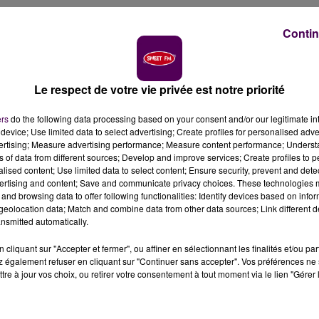
Contin
: créer une école de type "Montessori" à Château-Gontier
 l'autorisation.
Le respect de votre vie privée est notre priorité
erche toujours un local dans le haut Anjou pour monter
ers
do the following data processing based on your consent and/or our legitimate int
 et Marius, les deux enfants de 9 ans infirmes moteurs
device; Use limited data to select advertising; Create profiles for personalised adver
née. La pédagogie
"Montessori"
, du nom de la première
vertising; Measure advertising performance; Measure content performance; Unders
ns of data from different sources; Develop and improve services; Create profiles to 
éthode d’éducation alternative, qui vise à rendre l'enfan
alised content; Use limited data to select content; Ensure security, prevent and detect
me :
"Avec le système conventionnel de scolarisation tel
ertising and content; Save and communicate privacy choices. These technologies
présentent des handicaps vers des classes spécialisées. O
and browsing data to offer following functionalities: Identify devices based on infor
eolocation data; Match and combine data from other data sources; Link different de
isonnement, on cherche de la mixité. Le système
nsmitted automatically.
ique Harry Langevin, trésorier de
"LM Petits Pas"
.
cliquant sur "Accepter et fermer", ou affiner en sélectionnant les finalités et/ou pa
 également refuser en cliquant sur "Continuer sans accepter". Vos préférences ne 
tre à jour vos choix, ou retirer votre consentement à tout moment via le lien "Gérer 
Petits Pas"
serait une structure privée, payante :
"Il y aura
ux avec eau, électricité, chauffage et le reste... Autant
udra répercuter, mais qu’on essaiera de réduire au