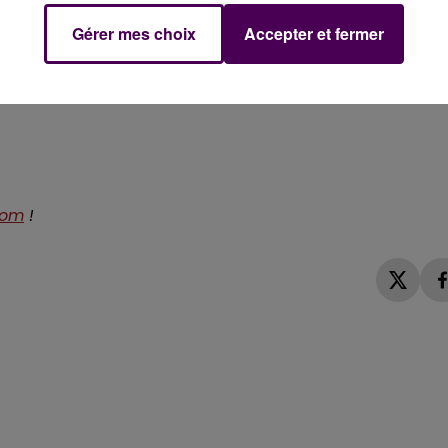
monde"
précise Harry Langevin, de moins en moins sûr de
Gérer mes choix
Accepter et fermer
t initialement envisagé :
"Si on doit repousser à la
uvé de lieu"
. L’association aimerait pouvoir disposer d’au
 accueillir au total une quinzaine d’élèves, si possible à
com
!