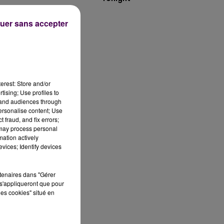
uer sans accepter
.
erest: Store and/or
tising; Use profiles to
tand audiences through
personalise content; Use
t
 fraud, and fix errors;
 may process personal
r,
mation actively
vices; Identify devices
rtenaires dans "Gérer
s'appliqueront que pour
les cookies" situé en
it