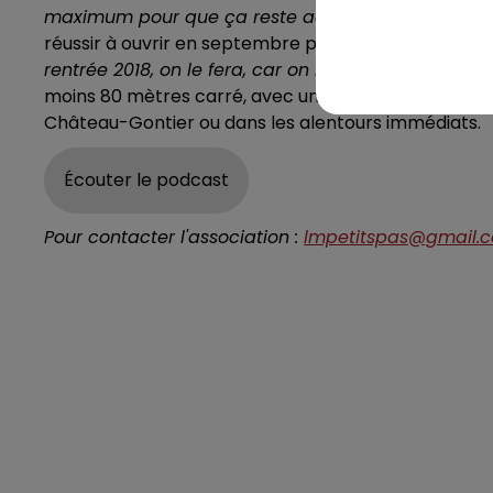
maximum pour que ça reste accessible à tout le 
réussir à ouvrir en septembre prochain comme c’étai
rentrée 2018, on le fera, car on n’a toujours pas tro
moins 80 mètres carré, avec un espace extérieur, pour
Château-Gontier ou dans les alentours immédiats.
Écouter le podcast
Pour contacter l'association :
lmpetitspas@gmail.