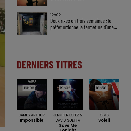
12h02
Deux rixes en trois semaines : le
préfet ordonne la fermeture d'une...
DERNIERS TITRES
19h06
19h06
19h02
19h02
18h58
18h58
JAMES ARTHUR
JENNIFER LOPEZ &
GIMS
Impossible
Soleil
DAVID GUETTA
Save Me
Tonight