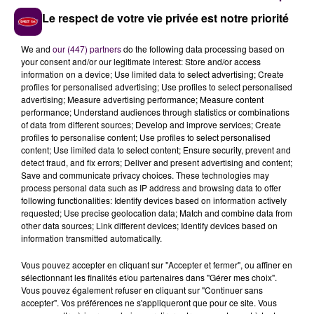
jusqu’au centre hospitalier d’Alençon. Trois sapeurs-
Le respect de votre vie privée est notre priorité
pompiers ornais sont intervenus.
We and
our (447) partners
do the following data processing based on
your consent and/or our legitimate interest: Store and/or access
information on a device; Use limited data to select advertising; Create
profiles for personalised advertising; Use profiles to select personalised
advertising; Measure advertising performance; Measure content
performance; Understand audiences through statistics or combinations
of data from different sources; Develop and improve services; Create
profiles to personalise content; Use profiles to select personalised
content; Use limited data to select content; Ensure security, prevent and
detect fraud, and fix errors; Deliver and present advertising and content;
Save and communicate privacy choices. These technologies may
process personal data such as IP address and browsing data to offer
À LA UNE
following functionalities: Identify devices based on information actively
requested; Use precise geolocation data; Match and combine data from
other data sources; Link different devices; Identify devices based on
7 août 2026
information transmitted automatically.
Gagnez vos pass pour le V and B Fest' 2026 !
Vous pouvez accepter en cliquant sur "Accepter et fermer", ou affiner en
sélectionnant les finalités et/ou partenaires dans "Gérer mes choix".
Vous pouvez également refuser en cliquant sur "Continuer sans
accepter". Vos préférences ne s'appliqueront que pour ce site. Vous
11 juillet 2026