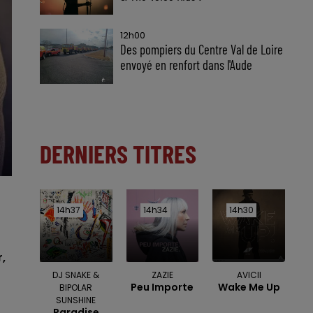
12h00
Des pompiers du Centre Val de Loire
envoyé en renfort dans l'Aude
DERNIERS TITRES
14h37
14h37
14h34
14h34
14h30
14h30
,
DJ SNAKE &
ZAZIE
AVICII
Peu Importe
Wake Me Up
BIPOLAR
SUNSHINE
Paradise