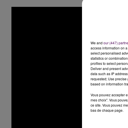
We and
our (447) partn
access information on a 
select personalised ad
statistics or combinatio
profiles to select person
Deliver and present adv
data such as IP address 
requested; Use precise g
based on information tra
Vous pouvez accepter en 
mes choix". Vous pouvez
ce site. Vous pouvez met
bas de chaque page.