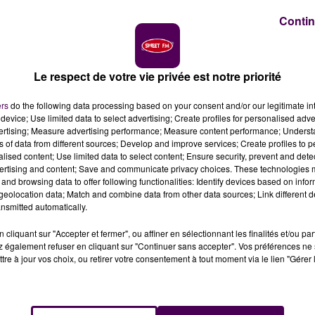
Contin
Le respect de votre vie privée est notre priorité
ers
do the following data processing based on your consent and/or our legitimate int
device; Use limited data to select advertising; Create profiles for personalised adver
vertising; Measure advertising performance; Measure content performance; Unders
ns of data from different sources; Develop and improve services; Create profiles to 
alised content; Use limited data to select content; Ensure security, prevent and detect
ertising and content; Save and communicate privacy choices. These technologies
and browsing data to offer following functionalities: Identify devices based on infor
eolocation data; Match and combine data from other data sources; Link different de
nsmitted automatically.
cliquant sur "Accepter et fermer", ou affiner en sélectionnant les finalités et/ou pa
 également refuser en cliquant sur "Continuer sans accepter". Vos préférences ne 
tre à jour vos choix, ou retirer votre consentement à tout moment via le lien "Gérer 