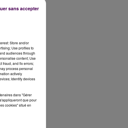
uer sans accepter
erest: Store and/or
tising; Use profiles to
tand audiences through
personalise content; Use
 fraud, and fix errors;
 may process personal
mation actively
vices; Identify devices
rtenaires dans "Gérer
s'appliqueront que pour
les cookies" situé en