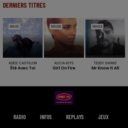
DERNIERS TITRES
16h10
16h10
16h06
16h06
16h03
16h03
ADELE CASTILLON
ALICIA KEYS
TEDDY SWIMS
Été Avec Toi
Girl On Fire
Mr Know It All
RADIO
INFOS
REPLAYS
JEUX