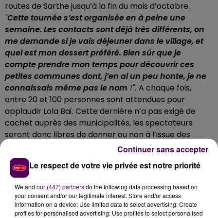
routes de Sarthe jusqu’à la fin du mois d’octobre.
"
Cette tournée s’est organisée en à peine une
semaine. Les contacts sont déjà très différents, on
me demande si je vais déjeuner dans le village, et
quel est mon dessert préféré. Bien sûr que je
compte prendre mon temps pour découvrir ces
petites communes dont, j’en ai un peu honte, je ne
connaissais même pas le nom
!".
A chaque fois,
entre 20 et 100 personnes sont attendues pour
applaudir Lola Baï. Cette dernière n’a pas exigé de
cachet auprès des municipalités, les spectateurs
seront donc libres de donner ou non à l’issue des
concerts.
Continuer sans accepter
Le respect de votre vie privée est notre priorité
Écouter Lola Baï
We and
our (447) partners
do the following data processing based on
your consent and/or our legitimate interest: Store and/or access
information on a device; Use limited data to select advertising; Create
profiles for personalised advertising; Use profiles to select personalised