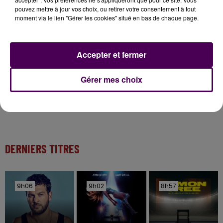
11 juillet 2026
pouvez mettre à jour vos choix, ou retirer votre consentement à tout
Inscrivez-vous au casting The Voice & The Voice
moment via le lien "Gérer les cookies" situé en bas de chaque page.
Kids !
Accepter et fermer
4 août 2026
Honfleur : réouverture du quai Sainte-Catherine le
Gérer mes choix
8 août
DERNIERS TITRES
9h06
9h06
9h02
9h02
8h57
8h57