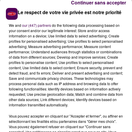
Continuer sans accepter
d'entretien ? On attend aussi vos photos au boulot.
Le respect de votre vie privée est notre priorité
Bon courage à tous. Restons chez nous. Forts et unis.
We and
our (447) partners
do the following data processing based on
your consent and/or our legitimate interest: Store and/or access
information on a device; Use limited data to select advertising; Create
profiles for personalised advertising; Use profiles to select personalised
advertising; Measure advertising performance; Measure content
performance; Understand audiences through statistics or combinations
of data from different sources; Develop and improve services; Create
profiles to personalise content; Use profiles to select personalised
content; Use limited data to select content; Ensure security, prevent and
detect fraud, and fix errors; Deliver and present advertising and content;
Save and communicate privacy choices. These technologies may
process personal data such as IP address and browsing data to offer
following functionalities: Identify devices based on information actively
À LA UNE
requested; Use precise geolocation data; Match and combine data from
other data sources; Link different devices; Identify devices based on
information transmitted automatically.
31 juillet 2026
Gagnez vos entrées à Terra Botanica !
Vous pouvez accepter en cliquant sur "Accepter et fermer", ou affiner en
sélectionnant les finalités et/ou partenaires dans "Gérer mes choix".
Vous pouvez également refuser en cliquant sur "Continuer sans
accepter". Vos préférences ne s'appliqueront que pour ce site. Vous