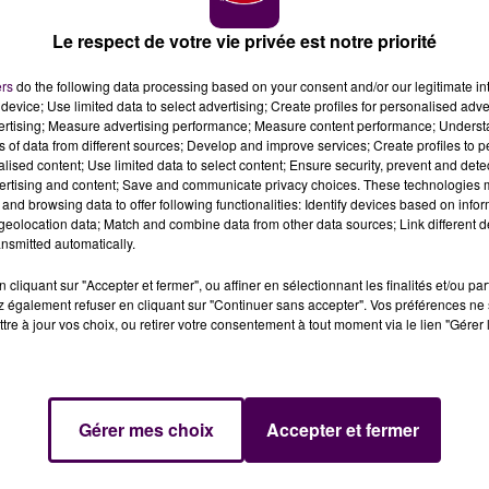
Le respect de votre vie privée est notre priorité
té de Centre-Val-de-Loire établit à 434 le nombre de
ébut de l'épidémie de "COVID-19".
ers
do the following data processing based on your consent and/or our legitimate int
device; Use limited data to select advertising; Create profiles for personalised adver
vertising; Measure advertising performance; Measure content performance; Unders
onale de santé, un total de 434 patients atteints par le
ns of data from different sources; Develop and improve services; Create profiles to 
alised content; Use limited data to select content; Ensure security, prevent and detect
'épidémie et ce jeudi 7 mai dans l'ensemble des hôpitaux
ertising and content; Save and communicate privacy choices. These technologies
 l'ensemble des victimes, on recense 109 résidents
and browsing data to offer following functionalities: Identify devices based on infor
eolocation data; Match and combine data from other data sources; Link different de
nsmitted automatically.
s touchés
cliquant sur "Accepter et fermer", ou affiner en sélectionnant les finalités et/ou pa
où l'on recense désormais 102 morts à l'hôpital. 79
 également refuser en cliquant sur "Continuer sans accepter". Vos préférences ne 
, 69 dans l'Indre, 66 dans le Cher et dans l'Indre-et-Loir
tre à jour vos choix, ou retirer votre consentement à tout moment via le lien "Gérer 
Centre-Val-de-Loire, 88 patients sont actuellement en
Gérer mes choix
Accepter et fermer
ce jeudi 7 mai par Olivier Véran, ministre des Solidarités 
mais teintés de vert
, comme le reste du territoire de