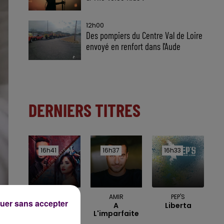
12h00
Des pompiers du Centre Val de Loire
envoyé en renfort dans l'Aude
DERNIERS TITRES
16h41
16h41
16h37
16h37
16h33
16h33
LUIS FONSI & DEMI
AMIR
PEP'S
uer sans accepter
A
Liberta
LOVATO
L'imparfaite
Echame La
Culpa