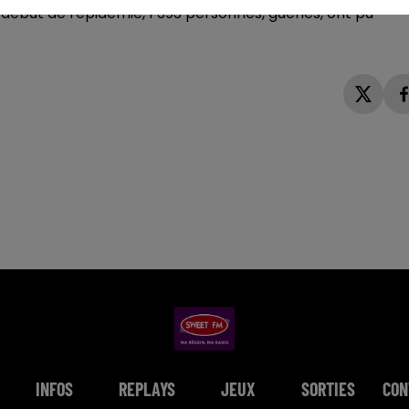
 début de l'épidémie, 1 393 personnes, guéries, ont pu
INFOS
REPLAYS
JEUX
SORTIES
CON