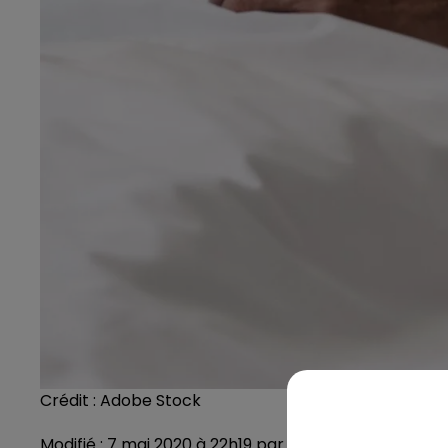
Crédit :
Adobe Stock
Modifié : 7 mai 2020 à 22h19 par La rédaction