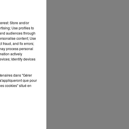
erest: Store and/or
tising; Use profiles to
tand audiences through
personalise content; Use
 fraud, and fix errors;
 may process personal
mation actively
vices; Identify devices
rtenaires dans "Gérer
s'appliqueront que pour
e,
les cookies" situé en
et