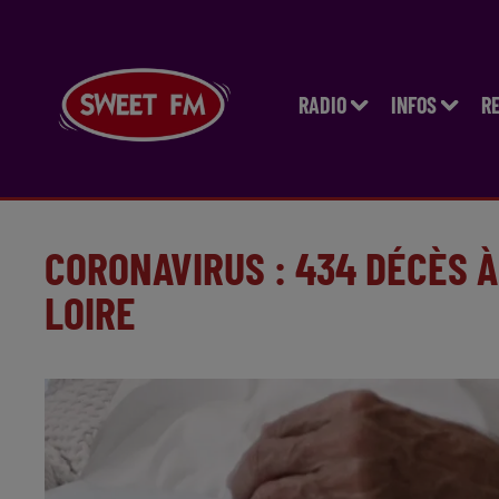
RADIO
INFOS
R
CORONAVIRUS : 434 DÉCÈS À
LOIRE