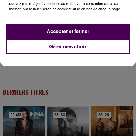
pouvez mettre à jour vos choix, ou retirer votre consentement à tout
11 juillet 2026
moment via le lien "Gérer les cookies" situé en bas de chaque page.
Inscrivez-vous au casting The Voice & The Voice
Kids !
Accepter et fermer
7 août 2026
Gagnez vos entrées pour Papéa Parc !
Gérer mes choix
DERNIERS TITRES
22h33
22h33
22h30
22h30
22h26
22h26