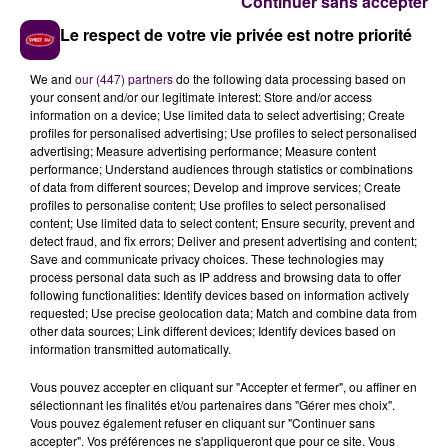
Continuer sans accepter
46 en Eure-et-Loir, 20 en Loir-et-Cher, 11 dans le Cher
et 9 dans l'Indre. Le bilan ne fait toujours état que d'un
Le respect de votre vie privée est notre priorité
décès lié au coronavirus. Actuellement, dix personnes
sont admises en milieu hospitalier, en réanimation.
We and
our (447) partners
do the following data processing based on
your consent and/or our legitimate interest: Store and/or access
information on a device; Use limited data to select advertising; Create
profiles for personalised advertising; Use profiles to select personalised
advertising; Measure advertising performance; Measure content
performance; Understand audiences through statistics or combinations
of data from different sources; Develop and improve services; Create
profiles to personalise content; Use profiles to select personalised
content; Use limited data to select content; Ensure security, prevent and
detect fraud, and fix errors; Deliver and present advertising and content;
Save and communicate privacy choices. These technologies may
process personal data such as IP address and browsing data to offer
following functionalities: Identify devices based on information actively
À LA UNE
requested; Use precise geolocation data; Match and combine data from
other data sources; Link different devices; Identify devices based on
information transmitted automatically.
7 août 2026
Gagnez vos pass pour le V and B Fest' 2026 !
Vous pouvez accepter en cliquant sur "Accepter et fermer", ou affiner en
sélectionnant les finalités et/ou partenaires dans "Gérer mes choix".
Vous pouvez également refuser en cliquant sur "Continuer sans
accepter". Vos préférences ne s'appliqueront que pour ce site. Vous