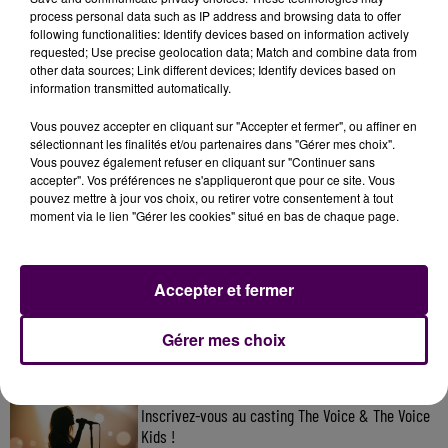
process personal data such as IP address and browsing data to offer
following functionalities: Identify devices based on information actively
requested; Use precise geolocation data; Match and combine data from
other data sources; Link different devices; Identify devices based on
information transmitted automatically.
Vous pouvez accepter en cliquant sur "Accepter et fermer", ou affiner en
sélectionnant les finalités et/ou partenaires dans "Gérer mes choix".
Vous pouvez également refuser en cliquant sur "Continuer sans
accepter". Vos préférences ne s'appliqueront que pour ce site. Vous
pouvez mettre à jour vos choix, ou retirer votre consentement à tout
moment via le lien "Gérer les cookies" situé en bas de chaque page.
À LA UNE
Accepter et fermer
31 juillet 2026
Gagnez vos entrées à Terra Botanica !
Gérer mes choix
11 juillet 2026
Inscrivez-vous au casting The Voice & The Voice
Kids !