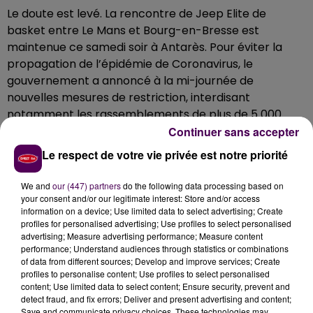
Le doute est levé. La rencontre de Jeep Elite de
basket entre Le Mans et Bourg-en-Bresse est
maintenue ce samedi soir à Antarès. Pour éviter la
propagation de l’épidémie de Coronavirus, le
gouvernement a annoncé à la mi-journée de
nouvelles mesures de restriction, interdisant
notamment les rassemblements de plus de 5 000
personnes en milieu confiné. Pour éviter de tomber
Continuer sans accepter
sous le coup de cette restriction, le MSB a décidé de
Le respect de votre vie privée est notre priorité
limiter la jauge de la salle Antarès. Tous les
spectateurs déjà munis d’un billet pourront donc être
We and
our (447) partners
do the following data processing based on
accueilli normalement, en revanche aucun autre
your consent and/or our legitimate interest: Store and/or access
information on a device; Use limited data to select advertising; Create
ticket ne sera vendu au guichet avant le coup d’envoi
profiles for personalised advertising; Use profiles to select personalised
du match.
advertising; Measure advertising performance; Measure content
performance; Understand audiences through statistics or combinations
�x0C'est officiel, le match face à la
of data from different sources; Develop and improve services; Create
@JLBourgBasket
est maintenu, mais il n'y a plus
profiles to personalise content; Use profiles to select personalised
content; Use limited data to select content; Ensure security, prevent and
possibilité d'acheter des places pour le match.
detect fraud, and fix errors; Deliver and present advertising and content;
— MSB_Officiel (@MSB_Officiel)
February 29, 2020
Save and communicate privacy choices. These technologies may