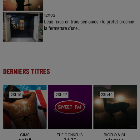
12h02
Deux rixes en trois semaines : le préfet ordonne
la fermeture d'une...
DERNIERS TITRES
23h51
23h51
23h47
23h47
23h44
23h44
GIMS
THE CONNELLS
BIGFLO & OLI