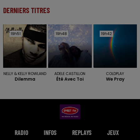
DERNIERS TITRES
19h51
19h51
19h48
19h48
19h42
19h42
NELLY & KELLY ROWLAND
ADELE CASTILLON
COLDPLAY
Dilemma
Été Avec Toi
We Pray
RADIO
INFOS
REPLAYS
JEUX