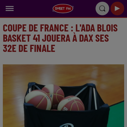
COUPE DE FRANCE : L'ADA BLOIS
BASKET 41 JOUERA À DAX SES
32E DE FINALE