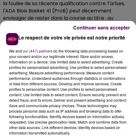
la foulée de sa récente qualification contre Tarbes,
l'ADA Blois Basket 41 (ProB) peut décemment
envisager de rester dans la course au titre : au
prochain tour, c'est un -long- déplacement dans les
Continuer sans accepter
Landes,
sur le parquet de Dax-Gamarde, équipe de
Le respect de votre vie privée est notre priorité
Nationale 1
, qui attend les hommes de Mickaël Hay. Le
match est programmé, sous réserve de modification,
We and
our (447) partners
do the following data processing based on
le mercredi 20 octobre
. Ce même jour, les voisins de
your consent and/or our legitimate interest: Store and/or access
Tours (Pro B également), moins chanceux, verront se
information on a device; Use limited data to select advertising; Create
profiles for personalised advertising; Use profiles to select personalised
dresser face à eux l'équipe de Pau-Lacq-Orthez qui
advertising; Measure advertising performance; Measure content
évolue dans l'élite.
performance; Understand audiences through statistics or combinations
of data from different sources; Develop and improve services; Create
profiles to personalise content; Use profiles to select personalised
content; Use limited data to select content; Ensure security, prevent and
detect fraud, and fix errors; Deliver and present advertising and content;
Save and communicate privacy choices. These technologies may
process personal data such as IP address and browsing data to offer
following functionalities: Identify devices based on information actively
requested; Use precise geolocation data; Match and combine data from
other data sources; Link different devices; Identify devices based on
information transmitted automatically.