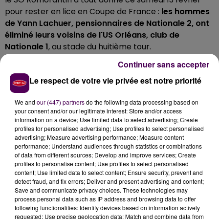
pour rester en lice en Coupe de France :
les hommes
de Yann Lachuer, pensionnaires de Nationale 2, ont
éliminé leurs voisins de l'US Orléans, club de
Nationale 1
, au stade du huitième tour.
QUATRE TIRS RÉUSSIS
Continuer sans accepter
Le respect de votre vie privée est notre priorité
En fin de temps réglementaire, les deux équipes
s'étaient neutralisées, 1-1 : côté solognot, c'est
We and
our (447) partners
do the following data processing based on
Anthony Payet qui a marqué, dès la 10e minute de jeu.
your consent and/or our legitimate interest: Store and/or access
Il a fallu aller
jusqu'à une séance tirs aux buts pour
information on a device; Use limited data to select advertising; Create
profiles for personalised advertising; Use profiles to select personalised
départager les adversaires du jour
: deux tirs réussis
advertising; Measure advertising performance; Measure content
pour les Orléanais, quatre pour le SOR, qui accède ainsi
performance; Understand audiences through statistics or combinations
aux 32e de finale de la Coupe de France.
of data from different sources; Develop and improve services; Create
profiles to personalise content; Use profiles to select personalised
content; Use limited data to select content; Ensure security, prevent and
detect fraud, and fix errors; Deliver and present advertising and content;
Save and communicate privacy choices. These technologies may
process personal data such as IP address and browsing data to offer
following functionalities: Identify devices based on information actively
requested; Use precise geolocation data; Match and combine data from