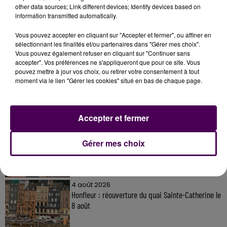
other data sources; Link different devices; Identify devices based on
information transmitted automatically.
Vous pouvez accepter en cliquant sur "Accepter et fermer", ou affiner en
sélectionnant les finalités et/ou partenaires dans "Gérer mes choix".
À LA UNE
Vous pouvez également refuser en cliquant sur "Continuer sans
accepter". Vos préférences ne s'appliqueront que pour ce site. Vous
pouvez mettre à jour vos choix, ou retirer votre consentement à tout
moment via le lien "Gérer les cookies" situé en bas de chaque page.
31 juillet 2026
Gagnez vos entrées à Terra Botanica !
Accepter et fermer
11 juillet 2026
Gérer mes choix
Inscrivez-vous au casting The Voice & The Voice
Kids !
4 août 2026
Honfleur : réouverture du quai Sainte-Catherine le
8 août