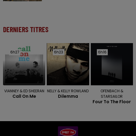
DERNIERS TITRES
6h27
6h27
6h23
6h23
6h16
6h16
VIANNEY & ED SHEERAN
NELLY & KELLY ROWLAND
OFENBACH &
Call On Me
Dilemma
STARSAILOR
Four To The Floor