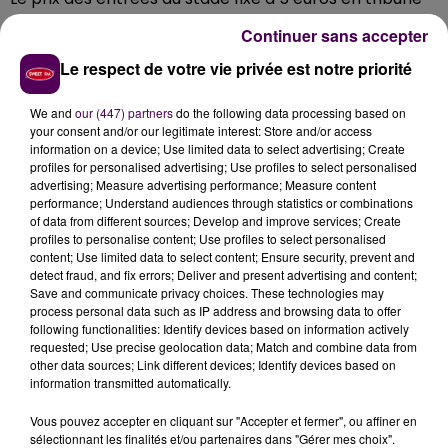
d’honneur, 3 euros ailleurs et gratuité accordée aux
Continuer sans accepter
spectateurs de moins de 16 ans. Si, en temps normal,
Le respect de votre vie privée est notre priorité
les femmes et les licenciés sont exonérés par le club
de Romorantin-Lanthenay, ce ne sera pas le cas ce
We and
our (447) partners
do the following data processing based on
samedi, règlement fédéral oblige. Le duel débutera à
your consent and/or our legitimate interest: Store and/or access
20h30 -et non 18h comme habituellement-.
information on a device; Use limited data to select advertising; Create
profiles for personalised advertising; Use profiles to select personalised
advertising; Measure advertising performance; Measure content
performance; Understand audiences through statistics or combinations
of data from different sources; Develop and improve services; Create
profiles to personalise content; Use profiles to select personalised
content; Use limited data to select content; Ensure security, prevent and
detect fraud, and fix errors; Deliver and present advertising and content;
Save and communicate privacy choices. These technologies may
process personal data such as IP address and browsing data to offer
following functionalities: Identify devices based on information actively
requested; Use precise geolocation data; Match and combine data from
other data sources; Link different devices; Identify devices based on
À LA UNE
information transmitted automatically.
Vous pouvez accepter en cliquant sur "Accepter et fermer", ou affiner en
7 août 2026
sélectionnant les finalités et/ou partenaires dans "Gérer mes choix".