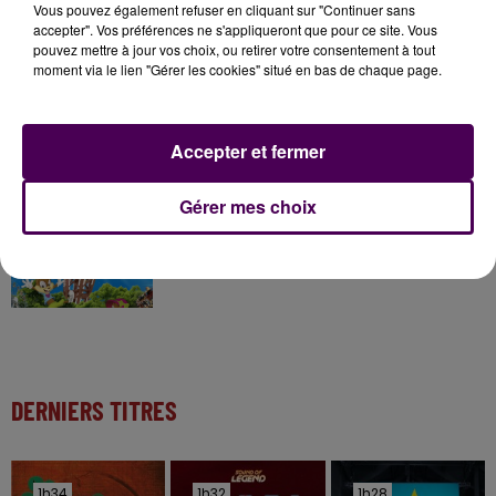
Gagnez vos pass pour le V and B Fest' 2026 !
Vous pouvez également refuser en cliquant sur "Continuer sans
accepter". Vos préférences ne s'appliqueront que pour ce site. Vous
pouvez mettre à jour vos choix, ou retirer votre consentement à tout
moment via le lien "Gérer les cookies" situé en bas de chaque page.
11 juillet 2026
Inscrivez-vous au casting The Voice & The Voice
Kids !
Accepter et fermer
Gérer mes choix
7 août 2026
Gagnez vos entrées pour Papéa Parc !
DERNIERS TITRES
1h34
1h34
1h32
1h32
1h28
1h28