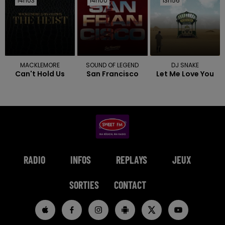
14h03
14h03
14h00
14h00
13h56
13h56
MACKLEMORE
SOUND OF LEGEND
DJ SNAKE
Can't Hold Us
San Francisco
Let Me Love You
RADIO
INFOS
REPLAYS
JEUX
SORTIES
CONTACT