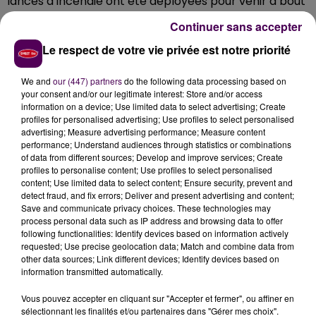
lances à incendie ont été déployées pour venir à bout
des flammes qui sévissaient dans cet ensemble
Continuer sans accepter
abritant
90 tonnes de paille et plusieurs engins
Le respect de votre vie privée est notre priorité
mécaniques
. Outre les dégâts matériels, personne n'a
été blessé. Les centres de secours de Mamers, La
We and
our (447) partners
do the following data processing based on
Ferté-Bernard, Bonnétable, Ballon et Beaufay ont été
your consent and/or our legitimate interest: Store and/or access
mobilisés.
information on a device; Use limited data to select advertising; Create
profiles for personalised advertising; Use profiles to select personalised
advertising; Measure advertising performance; Measure content
performance; Understand audiences through statistics or combinations
of data from different sources; Develop and improve services; Create
profiles to personalise content; Use profiles to select personalised
content; Use limited data to select content; Ensure security, prevent and
detect fraud, and fix errors; Deliver and present advertising and content;
Save and communicate privacy choices. These technologies may
process personal data such as IP address and browsing data to offer
following functionalities: Identify devices based on information actively
requested; Use precise geolocation data; Match and combine data from
other data sources; Link different devices; Identify devices based on
À LA UNE
information transmitted automatically.
Vous pouvez accepter en cliquant sur "Accepter et fermer", ou affiner en
7 août 2026
sélectionnant les finalités et/ou partenaires dans "Gérer mes choix".