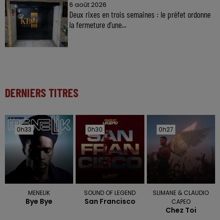
6 août 2026
Deux rixes en trois semaines : le préfet ordonne
la fermeture d'une...
DERNIERS TITRES
0h33
0h33
0h30
0h30
0h27
0h27
MENELIK
SOUND OF LEGEND
SLIMANE & CLAUDIO
Bye Bye
San Francisco
CAPEO
Chez Toi