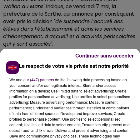
Wallon au Mans"
indique, ce vendredi 7 mai, la
préfecture de la Sarthe, qui annonce par conséquent
avoir pris la décision
"de suspendre l’accueil des
élèves dans l’établissement et dans les services
d’hébergement, d’accueil et d’activités périscolaires
qui y sont associés"
.
RÉOUVERTURE LE 14 MAI
Continuer sans accepter
Le respect de votre vie privée est notre priorité
"A la suite d’une appréciation partagée entre le
préfet de la Sarthe, la directrice des services de
We and
our (447) partners
do the following data processing based on
l’Education nationale de la Sarthe et l’Agence
your consent and/or our legitimate interest: Store and/or access
régionale de Santé des Pays-de-la-Loire, il apparaît
information on a device; Use limited data to select advertising; Create
profiles for personalised advertising; Use profiles to select personalised
que l’établissement n’est pas en mesure de
advertising; Measure advertising performance; Measure content
poursuivre l’accueil des élèves"
justifient les services
performance; Understand audiences through statistics or combinations
de l'Etat. La période de suspension d'activité prend
of data from different sources; Develop and improve services; Create
profiles to personalise content; Use profiles to select personalised
effet
ce vendredi 7 mai et ne sera levée qu'une
content; Use limited data to select content; Ensure security, prevent and
semaine plus tard, le vendredi 14 mai
.
detect fraud, and fix errors; Deliver and present advertising and content;
Save and communicate privacy choices. These technologies may