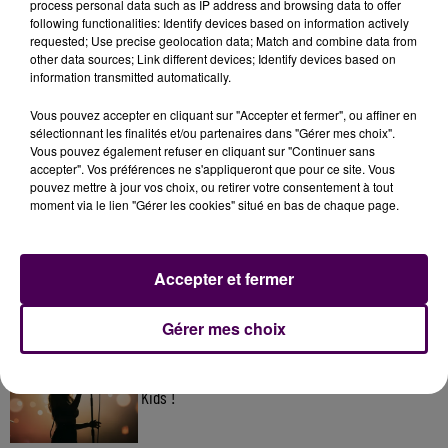
process personal data such as IP address and browsing data to offer
following functionalities: Identify devices based on information actively
requested; Use precise geolocation data; Match and combine data from
other data sources; Link different devices; Identify devices based on
information transmitted automatically.
Vous pouvez accepter en cliquant sur "Accepter et fermer", ou affiner en
sélectionnant les finalités et/ou partenaires dans "Gérer mes choix".
Vous pouvez également refuser en cliquant sur "Continuer sans
accepter". Vos préférences ne s'appliqueront que pour ce site. Vous
pouvez mettre à jour vos choix, ou retirer votre consentement à tout
À LA UNE
moment via le lien "Gérer les cookies" situé en bas de chaque page.
31 juillet 2026
Gagnez vos entrées à Terra Botanica !
Accepter et fermer
Gérer mes choix
11 juillet 2026
Inscrivez-vous au casting The Voice & The Voice
Kids !