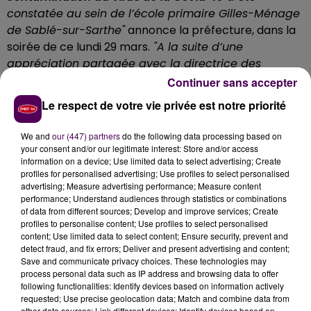
constatée au sein de l’école primaire Gilles-Ménage
de Sablé-sur-Sarthe"
annonce la préfecture, dans la
soirée de ce lundi 29 mars.
"A la suite d’une
appréciation partagée avec la directrice des
services de l’Education nationale et l’Agence
Continuer sans accepter
régionale de Santé des Pays-de-la-Loire, il apparaît
Le respect de votre vie privée est notre priorité
que l’établissement n’est pas en mesure de
poursuivre l’accueil des élèves"
poursuit-on, avant de
We and
our (447) partners
do the following data processing based on
confirmer
une fermeture qui prendra effet dès ce
your consent and/or our legitimate interest: Store and/or access
information on a device; Use limited data to select advertising; Create
mardi 30 mars et qui se poursuivra jusqu’au lundi 5
profiles for personalised advertising; Use profiles to select personalised
avril
inclus. Outre l’école, les services d’hébergement,
advertising; Measure advertising performance; Measure content
d’accueil et d’activités périscolaires qui y sont
performance; Understand audiences through statistics or combinations
of data from different sources; Develop and improve services; Create
associés sont aussi concernés.
profiles to personalise content; Use profiles to select personalised
content; Use limited data to select content; Ensure security, prevent and
detect fraud, and fix errors; Deliver and present advertising and content;
Save and communicate privacy choices. These technologies may
process personal data such as IP address and browsing data to offer
following functionalities: Identify devices based on information actively
requested; Use precise geolocation data; Match and combine data from
other data sources; Link different devices; Identify devices based on