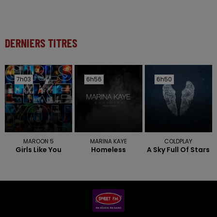
DERNIERS TITRES
7h03
7h03
6h56
6h56
6h50
6h50
MAROON 5
MARINA KAYE
COLDPLAY
Girls Like You
Homeless
A Sky Full Of Stars