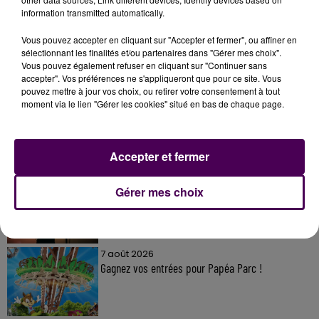
information transmitted automatically.
Vous pouvez accepter en cliquant sur "Accepter et fermer", ou affiner en
sélectionnant les finalités et/ou partenaires dans "Gérer mes choix".
Vous pouvez également refuser en cliquant sur "Continuer sans
À LA UNE
accepter". Vos préférences ne s'appliqueront que pour ce site. Vous
pouvez mettre à jour vos choix, ou retirer votre consentement à tout
moment via le lien "Gérer les cookies" situé en bas de chaque page.
7 août 2026
Gagnez vos pass pour le V and B Fest' 2026 !
Accepter et fermer
11 juillet 2026
Gérer mes choix
Inscrivez-vous au casting The Voice & The Voice
Kids !
7 août 2026
Gagnez vos entrées pour Papéa Parc !