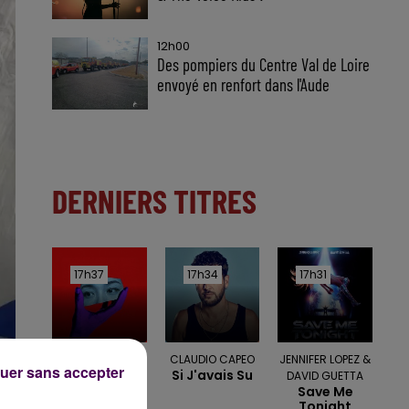
12h00
Des pompiers du Centre Val de Loire
envoyé en renfort dans l'Aude
DERNIERS TITRES
17h37
17h37
17h34
17h34
17h31
17h31
TEMPER CITY
CLAUDIO CAPEO
JENNIFER LOPEZ &
uer sans accepter
Self Aware
Si J'avais Su
DAVID GUETTA
Save Me
Tonight