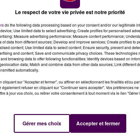
Le respect de votre vie privée est notre priorité
ers
do the following data processing based on your consent and/or our legitimate int
oute la région
device; Use limited data to select advertising; Create profiles for personalised adver
vertising; Measure advertising performance; Measure content performance; Unders
ns of data from different sources; Develop and improve services; Create profiles to 
alised content; Use limited data to select content; Ensure security, prevent and detect
ertising and content; Save and communicate privacy choices. These technologies
and browsing data to offer following functionalities: Identify devices based on infor
démie de Covid-19 : taux d'incidence et de positivité
eolocation data; Match and combine data from other data sources; Link different de
toute la région des Pays-de-la-Loire.
nsmitted automatically.
cliquant sur "Accepter et fermer", ou affiner en sélectionnant les finalités et/ou pa
démie de Covid-19 en Sarthe restent préoccupantes : le
 également refuser en cliquant sur "Continuer sans accepter". Vos préférences ne 
ort
"taux d'incidence"
de tous les Pays-de-la-Loire, av
tre à jour vos choix, ou retirer votre consentement à tout moment via le lien "Gérer 
lon les données fournies ce mercredi 12 mai par l'Agence
ne baisse de 50 cas en une semaine.
NE-ET-LOIRE
Gérer mes choix
Accepter et fermer
 aux dernières nouvelles un taux d'incidence de 154 cas
ne-et-Loire lui, est même descendu à 139... Soit une