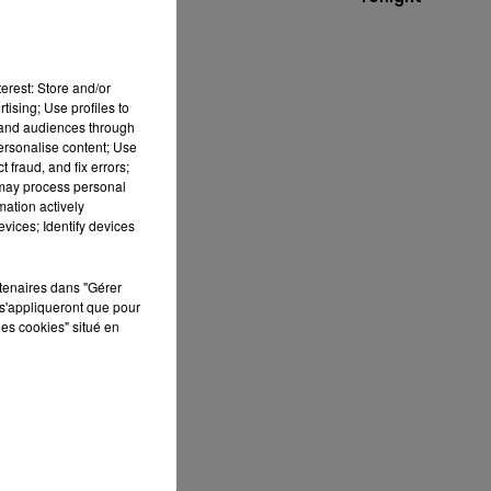
erest: Store and/or
tising; Use profiles to
tand audiences through
personalise content; Use
 fraud, and fix errors;
 may process personal
mation actively
vices; Identify devices
rtenaires dans "Gérer
s'appliqueront que pour
ec
les cookies" situé en