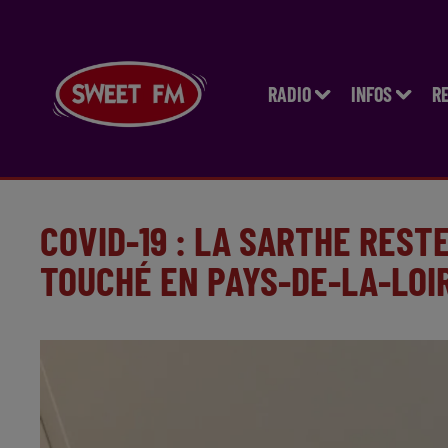
RADIO
INFOS
R
COVID-19 : LA SARTHE REST
TOUCHÉ EN PAYS-DE-LA-LOI