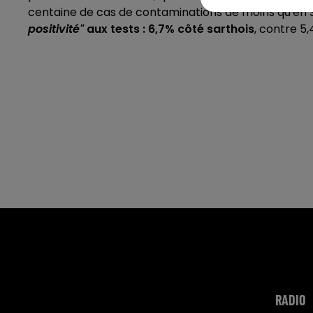
centaine de cas de contaminations de moins qu'en S
positivité"
aux tests : 6,7% côté sarthois
, contre 5
RADIO