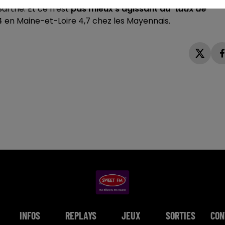
arthe. Et ce n'est
pas mieux s'agissant du
"taux de
,4 en Maine-et-Loire 4,7 chez les Mayennais.
INFOS
REPLAYS
JEUX
SORTIES
CON