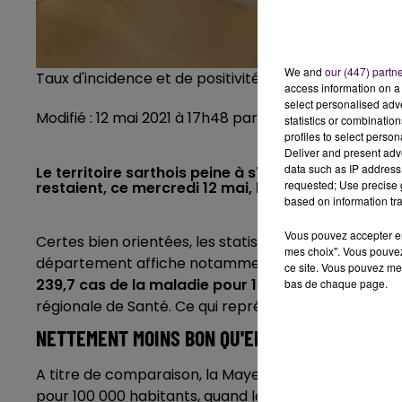
We and
our (447) partn
Taux d'incidence et de positivité les plus élevés de t
access information on a 
select personalised ad
Modifié : 12 mai 2021 à 17h48 par La rédaction
statistics or combinatio
profiles to select person
Deliver and present adv
data such as IP address 
Le territoire sarthois peine à s'affranchir de l'épi
requested; Use precise g
restaient, ce mercredi 12 mai, les plus élevés de 
based on information tra
Vous pouvez accepter en 
Certes bien orientées, les statistiques liées à l'épi
mes choix". Vous pouvez
département affiche notamment toujours
le plus f
ce site. Vous pouvez met
239,7 cas de la maladie pour 100 000 habitants
se
bas de chaque page.
régionale de Santé. Ce qui représente néanmoins u
NETTEMENT MOINS BON QU'EN MAYENNE OU MAI
A titre de comparaison, la Mayenne voisine présente
pour 100 000 habitants, quand le département de Mai